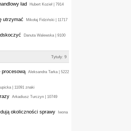
handlowy ład
Hubert Kozieł | 7914
ę utrzymać
Mikołaj Fidziński | 11717
odskoczyć
Danuta Walewska | 9100
Tytuły: 9
ję procesową
Aleksandra Tarka | 5222
upicka | 11091 znaki
 razy
Arkadiusz Turczyn | 10749
dują okoliczności sprawy
Iwona