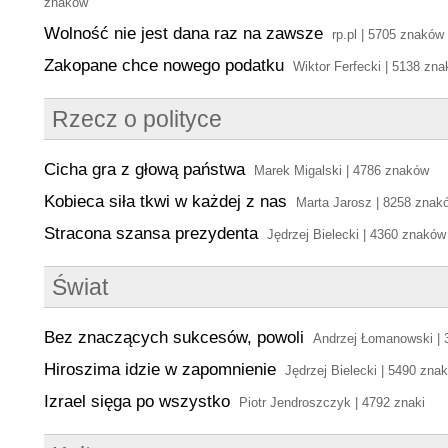
znaków
Wolność nie jest dana raz na zawsze
rp.pl | 5705 znaków
Zakopane chce nowego podatku
Wiktor Ferfecki | 5138 zn
Rzecz o polityce
Cicha gra z głową państwa
Marek Migalski | 4786 znaków
Kobieca siła tkwi w każdej z nas
Marta Jarosz | 8258 znak
Stracona szansa prezydenta
Jędrzej Bielecki | 4360 znaków
Świat
Bez znaczących sukcesów, powoli
Andrzej Łomanowski |
Hiroszima idzie w zapomnienie
Jędrzej Bielecki | 5490 zna
Izrael sięga po wszystko
Piotr Jendroszczyk | 4792 znaki