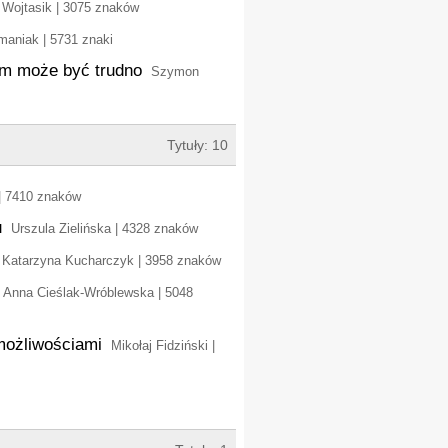
Wojtasik | 3075 znaków
maniak | 5731 znaki
em może być trudno
Szymon
Tytuły: 10
| 7410 znaków
u
Urszula Zielińska | 4328 znaków
Katarzyna Kucharczyk | 3958 znaków
Anna Cieślak-Wróblewska | 5048
możliwościami
Mikołaj Fidziński |