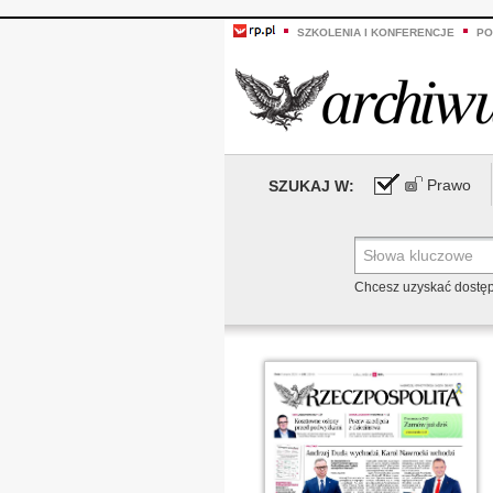
SZKOLENIA I KONFERENCJE
PO
Prawo
SZUKAJ W:
Chcesz uzyskać dostę