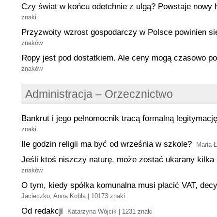
Czy świat w końcu odetchnie z ulgą? Powstaje nowy 
znaki
Przyzwoity wzrost gospodarczy w Polsce powinien si
znaków
Ropy jest pod dostatkiem. Ale ceny mogą czasowo p
znaków
Administracja – Orzecznictwo
Bankrut i jego pełnomocnik tracą formalną legitymac
znaki
Ile godzin religii ma być od września w szkole?
Maria Ł
Jeśli ktoś niszczy naturę, może zostać ukarany kilka
znaków
O tym, kiedy spółka komunalna musi płacić VAT, decy
Jacieczko, Anna Kobla | 10173 znaki
Od redakcji
Katarzyna Wójcik | 1231 znaki