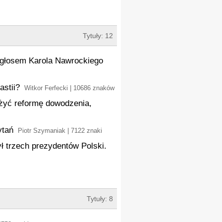
Tytuły: 12
ł głosem Karola Nawrockiego
astii?
Witkor Ferfecki | 10686 znaków
żyć reformę dowodzenia,
ytań
Piotr Szymaniak | 7122 znaki
ł trzech prezydentów Polski.
Tytuły: 8