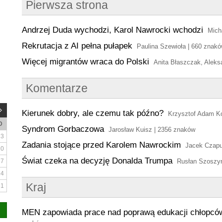
Pierwsza strona
Andrzej Duda wychodzi, Karol Nawrocki wchodzi
Mich
Rekrutacja z AI pełna pułapek
Paulina Szewioła | 660 znak
Więcej migrantów wraca do Polski
Anita Błaszczak, Aleks
Komentarze
Kierunek dobry, ale czemu tak późno?
Krzysztof Adam K
D
Syndrom Gorbaczowa
Jarosław Kuisz | 2356 znaków
3
Zadania stojące przed Karolem Nawrockim
Jacek Czapu
10
Świat czeka na decyzję Donalda Trumpa
17
Rusłan Szoszyn
24
Kraj
31
MEN zapowiada prace nad poprawą edukacji chłopcó