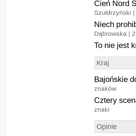
Cień Nord S
Szułdrzyński |
Niech prohi
Dąbrowska | 2
To nie jest 
Kraj
Bajońskie d
znaków
Cztery scena
znaki
Opinie