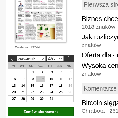
Pierwsza st
Biznes chce 
1018 znaków
Jak rozlicz
znaków
Wydanie:
13299
Oferta dla 
październik
2025
«
»
Wysoka cena
PN
WT
ŚR
CZ
PT
SB
ND
1
2
3
4
5
znaków
6
7
8
9
10
11
12
13
14
15
16
17
18
19
Komentarze
20
21
22
23
24
25
26
27
28
29
30
31
Bitcoin się
Chrabota | 25
Zamów abonament