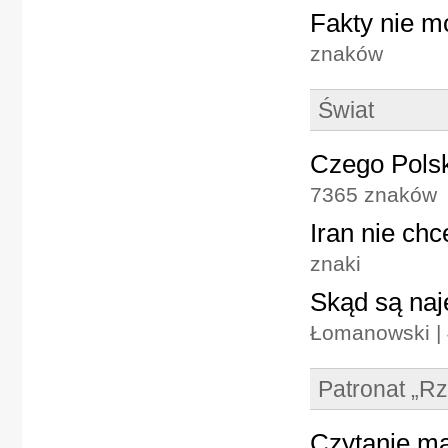
Fakty nie m
znaków
Świat
Czego Polsk
7365 znaków
Iran nie ch
znaki
Skąd są naj
Łomanowski |
Patronat „R
Czytanie ma