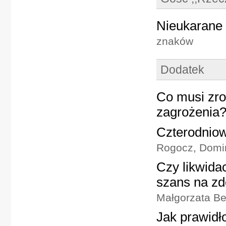
Nieukarane 
znaków
Dodatek
Co musi zro
zagrożenia
Czterodniow
Rogocz, Domin
Czy likwida
szans na zd
Małgorzata Be
Jak prawidł