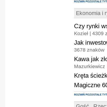
ROZWIŃ POZOSTAŁE TY
Ekonomia i 
Czy rynki w
Kozieł | 4309
Jak inwesto
3678 znaków
Kawa jak zł
Mazurkiewicz 
Kręta ścieżk
Magiczne 60
ROZWIŃ POZOSTAŁE TY
Gość ,,Rzec