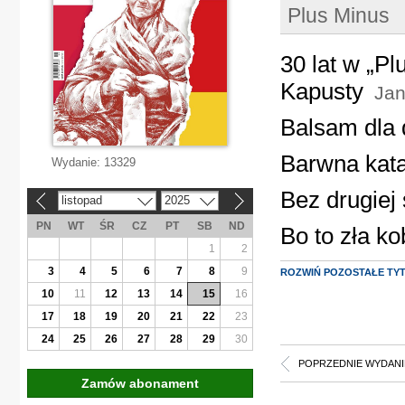
Plus Minus
30 lat w „Pl
Kapusty
Jan
Balsam dla
Barwna kata
Wydanie:
13329
Bez drugiej 
listopad
2025
«
»
PN
WT
ŚR
CZ
PT
SB
ND
Bo to zła k
1
2
3
4
5
6
7
8
9
ROZWIŃ POZOSTAŁE TY
10
11
12
13
14
15
16
17
18
19
20
21
22
23
24
25
26
27
28
29
30
POPRZEDNIE WYDANI
Zamów abonament