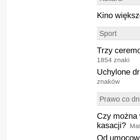
Kino większ
Sport
Trzy ceremo
1854 znaki
Uchylone drz
znaków
Prawo co dn
Czy można 
kasacji?
Mat
Od umocowan