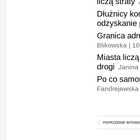
liczą straty
Dłużnicy k
odzyskanie 
Granica admi
Blikowska | 1
Miasta licz
drogi
Janina
Po co samor
Fandrejewska
POPRZEDNIE WYDANI