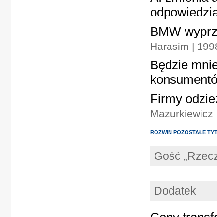
odpowiedzia
BMW wyprze
Harasim | 19
Będzie mnie
konsument
Firmy odzie
Mazurkiewicz 
ROZWIŃ POZOSTAŁE TY
Gość „Rzecz
Dodatek