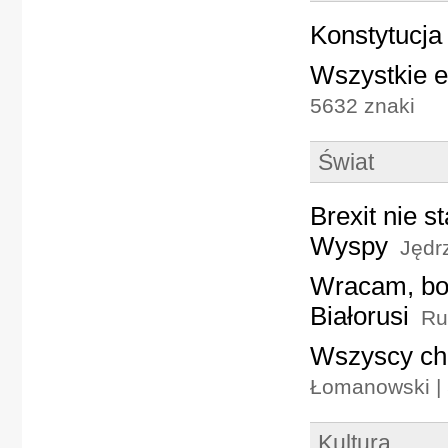
Konstytucja
Wszystkie e
5632 znaki
Świat
Brexit nie s
Wyspy
Jędrz
Wracam, bo
Białorusi
Ru
Wszyscy cha
Łomanowski | 
Kultura