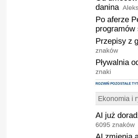
danina
Aleks
Po aferze P
programów 
Przepisy z 
znaków
Pływalnia o
znaki
ROZWIŃ POZOSTAŁE TY
Ekonomia i 
AI już dora
6095 znaków
AI zmienia a