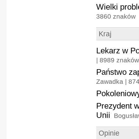
Wielki prob
3860 znaków
Kraj
Lekarz w Po
| 8989 znaków
Państwo zap
Zawadka | 87
Pokoleniow
Prezydent w
Unii
Bogusła
Opinie