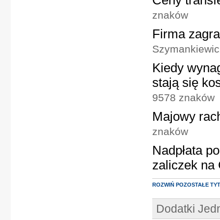
Ceny transf
znaków
Firma zagra
Szymankiewic
Kiedy wynag
stają się k
9578 znaków
Majowy rac
znaków
Nadpłata po
zaliczek na
ROZWIŃ POZOSTAŁE TY
Dodatki Je