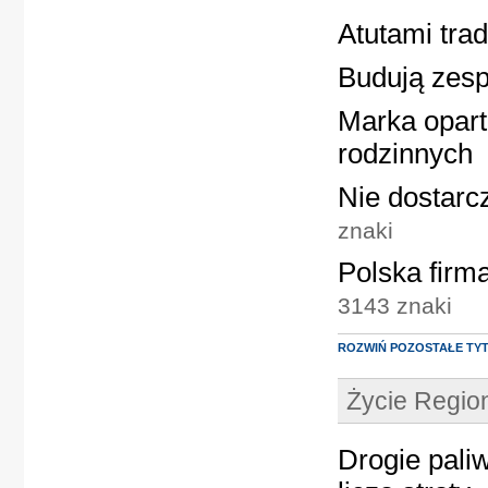
Atutami tra
Budują zesp
Marka opart
rodzinnych
Nie dostarc
znaki
Polska firm
3143 znaki
ROZWIŃ POZOSTAŁE TY
Życie Regi
Drogie pali