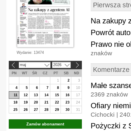
Pierwsza st
Na zakupy 
Powrót auto
Prawo nie o
znaków
Wydanie:
13474
maj
2026
«
»
Komentarze
PN
WT
ŚR
CZ
PT
SB
ND
1
2
3
Małe szanse
4
5
6
7
8
9
10
2369 znaków
11
12
13
14
15
16
17
18
19
20
21
22
23
24
Ofiary nie
25
26
27
28
29
30
31
Cichocki | 240
Pożyczki z 
Zamów abonament