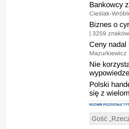
Bankowcy z
Cieślak-Wróbl
Biznes o cy
| 3259 znaków
Ceny nadal 
Mazurkiewicz 
Nie korzysta
wypowiedze
Polski hand
się z wielo
ROZWIŃ POZOSTAŁE TY
Gość „Rzecz