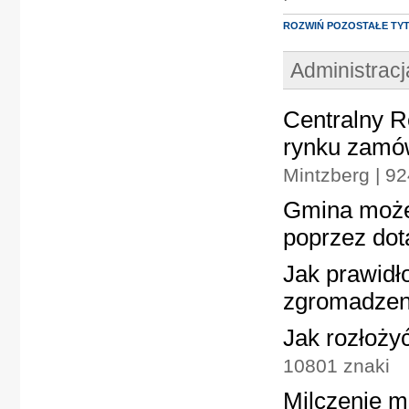
ROZWIŃ POZOSTAŁE TY
Administrac
Centralny R
rynku zamó
Mintzberg | 9
Gmina może 
poprzez dot
Jak prawidł
zgromadzen
Jak rozłoży
10801 znaki
Milczenie 