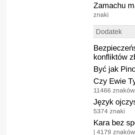
Zamachu ma
znaki
Dodatek
Bezpieczeńs
konfliktów z
Być jak Pin
Czy Ewie T
11466 znaków
Język ojczy
5374 znaki
Kara bez sp
| 4179 znaków