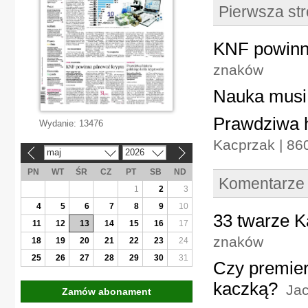
Pierwsza st
KNF powinna
znaków
Nauka musi 
Prawdziwa h
Wydanie:
13476
Kacprzak | 86
maj
2026
«
»
PN
WT
ŚR
CZ
PT
SB
ND
Komentarze
1
2
3
4
5
6
7
8
9
10
33 twarze K
11
12
13
14
15
16
17
znaków
18
19
20
21
22
23
24
25
26
27
28
29
30
31
Czy premier
kaczką?
Jac
Zamów abonament