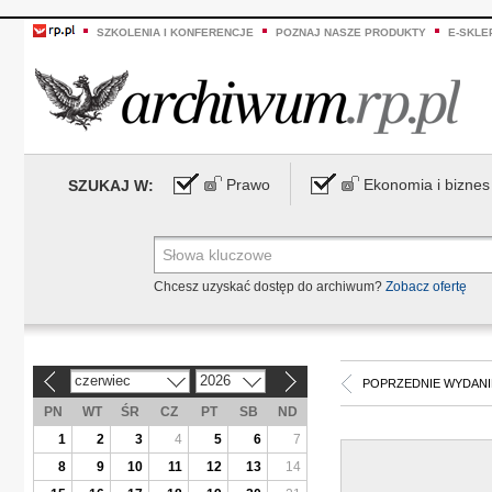
SZKOLENIA I KONFERENCJE
POZNAJ NASZE PRODUKTY
E-SKLE
Prawo
Ekonomia i biznes
SZUKAJ W:
Chcesz uzyskać dostęp do archiwum?
Zobacz ofertę
czerwiec
2026
«
»
POPRZEDNIE WYDANI
PN
WT
ŚR
CZ
PT
SB
ND
1
2
3
4
5
6
7
8
9
10
11
12
13
14