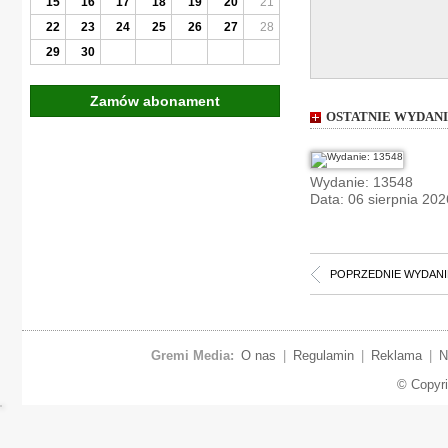
15
16
17
18
19
20
21
22
23
24
25
26
27
28
29
30
Zamów abonament
OSTATNIE WYDAN
Wydanie: 13548
Data: 06 sierpnia 202
POPRZEDNIE WYDANI
Gremi Media:
O nas
|
Regulamin
|
Reklama
|
N
© Copyr