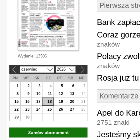
Pierwsza st
Bank zapłac
Coraz gorze
znaków
Polacy zwol
Wydanie:
13506
znaków
czerwiec
2026
«
»
Rosja już tu
PN
WT
ŚR
CZ
PT
SB
ND
1
2
3
4
5
6
7
8
9
10
11
12
13
14
Komentarze
15
16
17
18
19
20
21
22
23
24
25
26
27
28
Apel do Kar
29
30
2751 znaki
Jesteśmy s
Zamów abonament