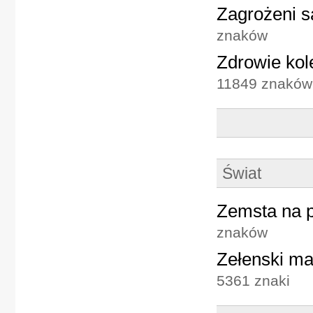
Zagrożeni są
znaków
Zdrowie kol
11849 znaków
Świat
Zemsta na p
znaków
Zełenski ma
5361 znaki