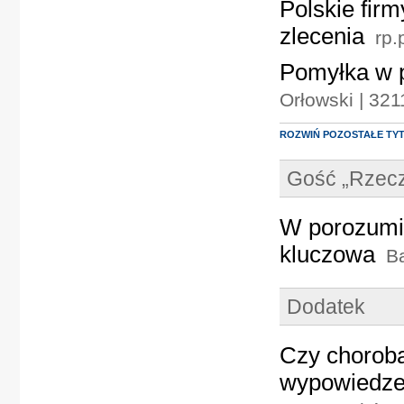
Polskie fir
zlecenia
rp.
Pomyłka w p
Orłowski | 32
ROZWIŃ POZOSTAŁE TY
Gość „Rzecz
W porozumi
kluczowa
Ba
Dodatek
Czy choroba
wypowiedze