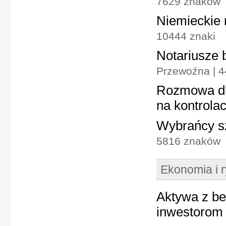
7629 znaków
Niemieckie 
10444 znaki
Notariusze 
Przewoźna | 
Rozmowa dla
na kontrola
Wybrańcy sz
5816 znaków
Ekonomia i 
Aktywa z be
inwestorom