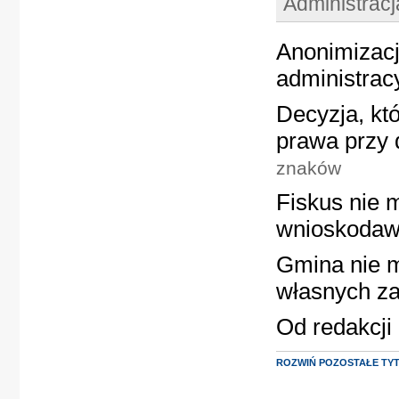
Administrac
Anonimizacj
administrac
Decyzja, któ
prawa przy 
znaków
Fiskus nie 
wnioskoda
Gmina nie 
własnych z
Od redakcji
ROZWIŃ POZOSTAŁE TY