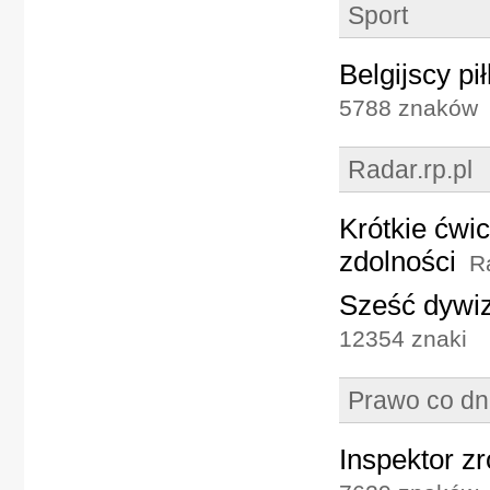
Sport
Belgijscy pi
5788 znaków
Radar.rp.pl
Krótkie ćwi
zdolności
R
Sześć dywizj
12354 znaki
Prawo co dn
Inspektor z