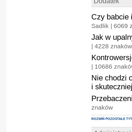
Dodatek
Czy babcie 
Sadlik | 6069
Jak w upaln
| 4228 znaków
Kontrowersj
| 10686 znak
Nie chodzi o
i skutecznie
Przebaczeni
znaków
ROZWIŃ POZOSTAŁE TY