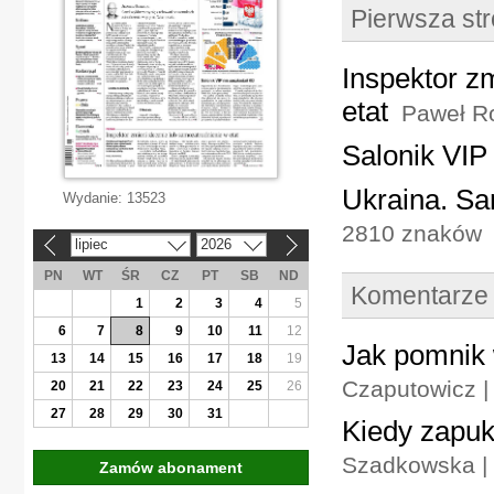
Pierwsza st
Inspektor z
etat
Paweł Ro
Salonik VIP
Ukraina. Sa
Wydanie:
13523
2810 znaków
lipiec
2026
«
»
PN
WT
ŚR
CZ
PT
SB
ND
Komentarze
1
2
3
4
5
6
7
8
9
10
11
12
Jak pomnik 
13
14
15
16
17
18
19
Czaputowicz 
20
21
22
23
24
25
26
27
28
29
30
31
Kiedy zapuk
Szadkowska | 
Zamów abonament