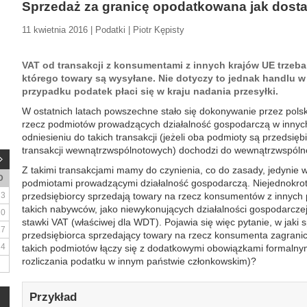
Sprzedaż za granicę opodatkowana jak dost
11 kwietnia 2016 | Podatki | Piotr Kępisty
VAT od transakcji z konsumentami z innych krajów UE trzeba
którego towary są wysyłane. Nie dotyczy to jednak handlu w
przypadku podatek płaci się w kraju nadania przesyłki.
W ostatnich latach powszechne stało się dokonywanie przez pols
rzecz podmiotów prowadzących działalność gospodarczą w innyc
odniesieniu do takich transakcji (jeżeli oba podmioty są przedsi
transakcji wewnątrzwspólnotowych) dochodzi do wewnątrzwspól
Z takimi transakcjami mamy do czynienia, co do zasady, jedynie 
D
podmiotami prowadzącymi działalność gospodarczą. Niejednokrotn
3
przedsiębiorcy sprzedają towary na rzecz konsumentów z innych
takich nabywców, jako niewykonujących działalności gospodarcze
10
stawki VAT (właściwej dla WDT). Pojawia się więc pytanie, w jaki
17
przedsiębiorca sprzedający towary na rzecz konsumenta zagrani
24
takich podmiotów łączy się z dodatkowymi obowiązkami formalnym
rozliczania podatku w innym państwie członkowskim)?
Przykład