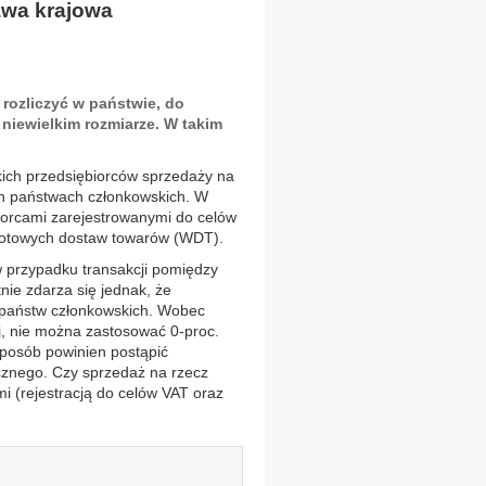
awa krajowa
 rozliczyć w państwie, do
 niewielkim rozmiarze. W takim
kich przedsiębiorców sprzedaży na
h państwach członkowskich. W
ębiorcami zarejestrowanymi do celów
notowych dostaw towarów (WDT).
w przypadku transakcji pomiędzy
ie zdarza się jednak, że
 państw członkowskich. Wobec
j, nie można zastosować 0-proc.
 sposób powinien postąpić
cznego. Czy sprzedaż na rzecz
i (rejestracją do celów VAT oraz