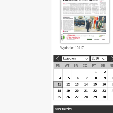
Wydanie:
10417
kwiecień
2016
«
»
PN
WT
ŚR
CZ
PT
SB
N
1
2
4
5
6
7
8
9
11
12
13
14
15
16
18
19
20
21
22
23
25
26
27
28
29
30
SPIS TREŚCI