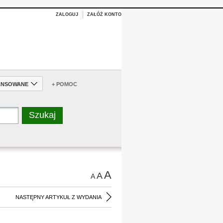
ZALOGUJ
ZAŁÓŻ KONTO
ANSOWANE
+ POMOC
A
A
A
NASTĘPNY ARTYKUŁ Z WYDANIA