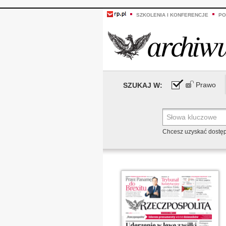
SZKOLENIA I KONFERENCJE
PO
Prawo
SZUKAJ W:
Chcesz uzyskać dostę