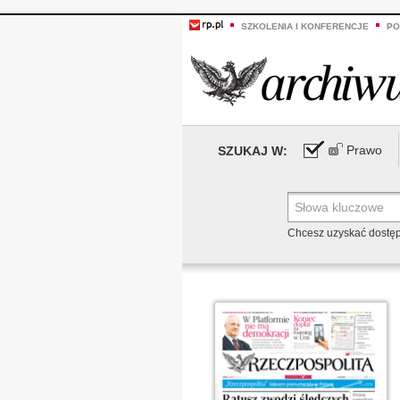
SZKOLENIA I KONFERENCJE
PO
Prawo
SZUKAJ W:
Chcesz uzyskać dostę