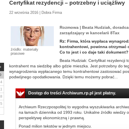
Certyfikat rezydencji – potrzebny i uciążliwy
22 września 2016 | Dobra Firma
Rozmowa | Beata Hudziak, doradca
zarządzający w kancelarii 8Tax
Rz: Firma, która wypłaca wynagro
kontrahentowi, powinna otrzymać od
źródło: materiały
Co to jest i co daje taki dokument?
prasowe
Beata Hudziak: Certyfikat rezydencji 
kontrahent ma siedzibę albo gdzie mieszka. Jest potrzebny do teg
wynagrodzenia wypłacanego temu kontrahentowi zastosować pos
D
podwójnego opodatkowania. Dzięki temu możemy pobrać...
4
11
Dostęp do treści Archiwum.rp.pl jest płatny.
18
25
Archiwum Rzeczpospolitej to wygodna wyszukiwarka archiw
na łamach dziennika od 1993 roku. Unikalne źródło wiedzy o
perspektywę ekonomiczną i prawną.
Ponad milion tekstów w jednym miejscu.