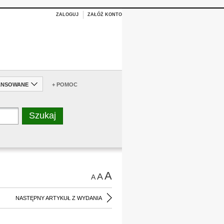
ZALOGUJ
ZAŁÓŻ KONTO
ANSOWANE
+ POMOC
A
A
A
NASTĘPNY ARTYKUŁ Z WYDANIA