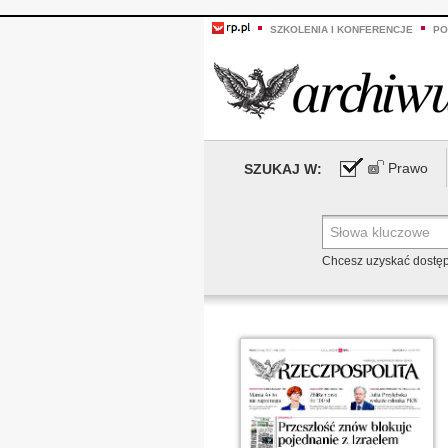
SZKOLENIA I KONFERENCJE
PO
Prawo
SZUKAJ W:
Chcesz uzyskać dostę