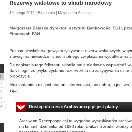
Rezerwy walutowe to skarb narodowy
19 lutego 2019 | Ekonomia | Małgorzata Zaleska
Małgorzata Zaleska dyrektor Instytutu Bankowości SGH, p
Finansach PAN
Pokusa niewłaściwego wykorzystywania rezerw walutowych, w tym 
z uwagi na niewiedzę i chęć istotnego zwiększania wydatków na ce
Do napisania tego felietonu skłoniła mnie niedawna wypowiedź w
Salviniego, że „wykorzystanie rezerw złota do zasypywania dziur 
propozycja".
D
3
Moim zdaniem nie jest ona ani interesująca, ani dobra, a jest wr
są...
10
17
24
Dostęp do treści Archiwum.rp.pl jest płatny.
Archiwum Rzeczpospolitej to wygodna wyszukiwarka archiw
na łamach dziennika od 1993 roku. Unikalne źródło wiedzy o