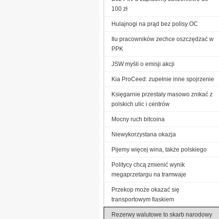
100 zł
Hulajnogi na prąd bez polisy OC
Ilu pracowników zechce oszczędzać w
PPK
JSW myśli o emisji akcji
Kia ProCeed: zupełnie inne spojrzenie
Księgarnie przestały masowo znikać z
polskich ulic i centrów
Mocny ruch bitcoina
Niewykorzystana okazja
Pijemy więcej wina, także polskiego
Politycy chcą zmienić wynik
megaprzetargu na tramwaje
Przekop może okazać się
transportowym fiaskiem
Rezerwy walutowe to skarb narodowy