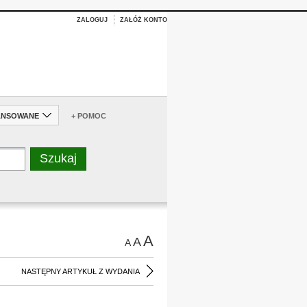
ZALOGUJ
ZAŁÓŻ KONTO
ANSOWANE
+ POMOC
A
A
A
NASTĘPNY ARTYKUŁ Z WYDANIA