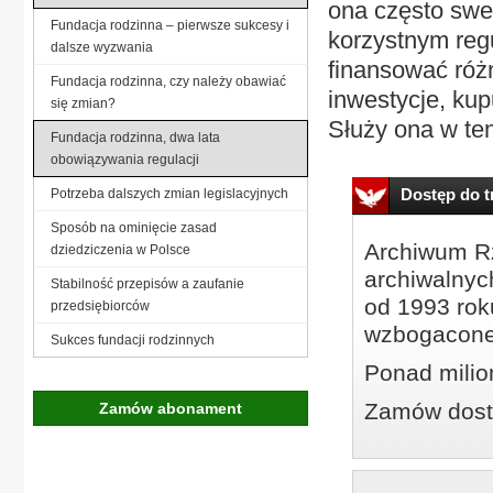
ona często sweg
Fundacja rodzinna – pierwsze sukcesy i
korzystnym re
dalsze wyzwania
finansować różn
Fundacja rodzinna, czy należy obawiać
inwestycje, kup
się zmian?
Służy ona w ten
Fundacja rodzinna, dwa lata
obowiązywania regulacji
Dostęp do tr
Potrzeba dalszych zmian legislacyjnych
Sposób na ominięcie zasad
Archiwum Rz
dziedziczenia w Polsce
archiwalnyc
Stabilność przepisów a zaufanie
od 1993 roku
przedsiębiorców
wzbogacone
Sukces fundacji rodzinnych
Ponad milio
Zamów dostę
Zamów abonament