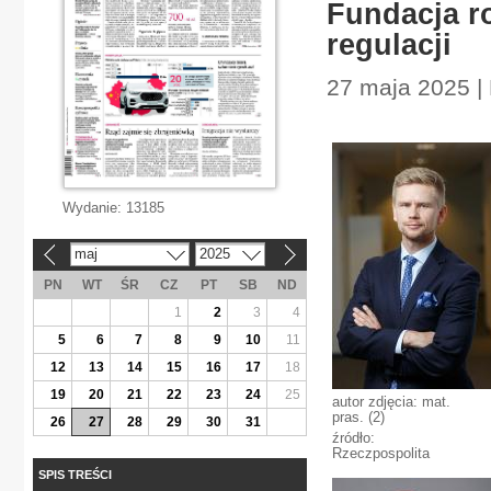
Fundacja r
regulacji
27 maja 2025 | 
Wydanie:
13185
maj
2025
«
»
PN
WT
ŚR
CZ
PT
SB
ND
1
2
3
4
5
6
7
8
9
10
11
12
13
14
15
16
17
18
19
20
21
22
23
24
25
autor zdjęcia: mat.
pras. (2)
26
27
28
29
30
31
źródło:
Rzeczpospolita
SPIS TREŚCI