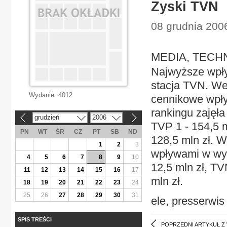
Zyski TVN
08 grudnia 200
MEDIA, TECHN
Najwyższe wpływ
stacja TVN. W
Wydanie:
4012
cennikowe wpły
rankingu zajęła
grudzień
2006
«
»
TVP 1 - 154,5 m
PN
WT
ŚR
CZ
PT
SB
ND
128,5 mln zł. W
1
2
3
wpływami w wyso
4
5
6
7
8
9
10
12,5 mln zł, TVN
11
12
13
14
15
16
17
mln zł.
18
19
20
21
22
23
24
25
26
27
28
29
30
31
ele, presserwis
SPIS TREŚCI
POPRZEDNI ARTYKUŁ Z