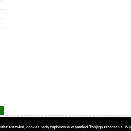
as
|
Regulamin
|
Reklama
|
Napisz do nas
|
Kontakt
|
Pliki cookies
|
Dek
mienisz ustawień, cookies będą zapisywane w pamięci Twojego urządzenia.
Wię