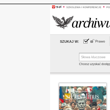
SZKOLENIA I KONFERENCJE
PO
Prawo
SZUKAJ W:
Chcesz uzyskać dostę