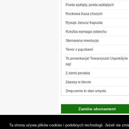
Poeta wyklęty, poeta wyklętych
Rockowa Kasa chorych
Rysuje Janusz Kapusta
Rzeźba wymaga oddechu
Sterowana rewolucja
Tenor z pączkami
To prowokacja! Towarzysze! Uspokójcie
się!
Z ziemi perskiej
Zapasy w błocie
Zmęczenie to stan umysłu
Zamów abonament
Gremi Media:
O n
Ta strona używa plików cookies i podobnych technologii. Jeżeli nie z