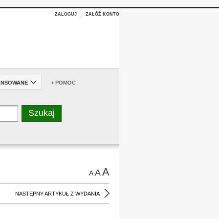
ZALOGUJ
ZAŁÓŻ KONTO
ANSOWANE
+ POMOC
A
A
A
NASTĘPNY ARTYKUŁ Z WYDANIA