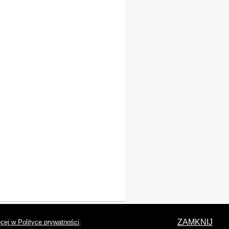
laracja dostępności
ZAMKNIJ
cej w Polityce prywatności
.