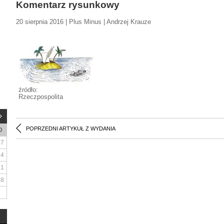
Komentarz rysunkowy
20 sierpnia 2016 | Plus Minus | Andrzej Krauze
źródło:
Rzeczpospolita
POPRZEDNI ARTYKUŁ Z WYDANIA
D
7
14
21
28