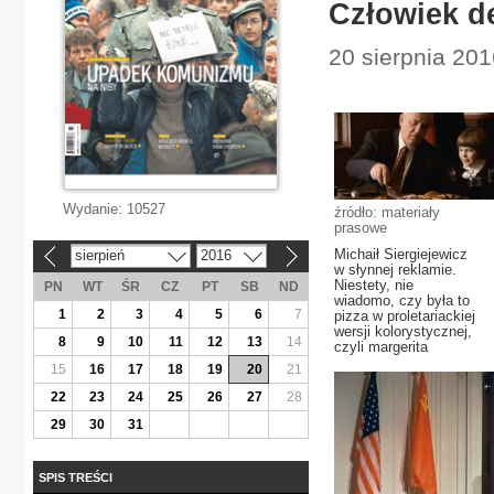
Człowiek d
20 sierpnia 201
Wydanie:
10527
źródło: materiały
prasowe
Michaił Siergiejewicz
sierpień
2016
«
»
w słynnej reklamie.
Niestety, nie
PN
WT
ŚR
CZ
PT
SB
ND
wiadomo, czy była to
1
2
3
4
5
6
7
pizza w proletariackiej
wersji kolorystycznej,
8
9
10
11
12
13
14
czyli margerita
15
16
17
18
19
20
21
22
23
24
25
26
27
28
29
30
31
SPIS TREŚCI