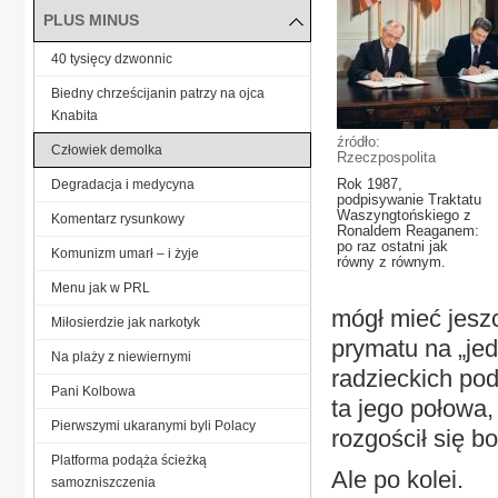
PLUS MINUS
40 tysięcy dzwonnic
Biedny chrześcijanin patrzy na ojca
Knabita
źródło:
Człowiek demolka
Rzeczpospolita
Rok 1987,
Degradacja i medycyna
podpisywanie Traktatu
Waszyngtońskiego z
Komentarz rysunkowy
Ronaldem Reaganem:
po raz ostatni jak
Komunizm umarł – i żyje
równy z równym.
Menu jak w PRL
mógł mieć jesz
Miłosierdzie jak narkotyk
prymatu na „jed
Na plaży z niewiernymi
radzieckich po
Pani Kolbowa
ta jego połowa,
Pierwszymi ukaranymi byli Polacy
rozgościł się b
Platforma podąża ścieżką
Ale po kolei.
samozniszczenia