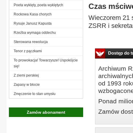
Czas mściw
Poeta wyklęty, poeta wyklętych
Rockowa Kasa chorych
Wieczorem 21 s
Rysuje Janusz Kapusta
ZSRR i sekretar
Rzeźba wymaga oddechu
Sterowana rewolucja
Tenor z pączkami
Dostęp do tr
To prowokacja! Towarzysze! Uspokójcie
się!
Archiwum Rz
archiwalnyc
Z ziemi perskiej
od 1993 roku
Zapasy w błocie
wzbogacone
Zmęczenie to stan umysłu
Ponad milio
Zamów dostę
Zamów abonament