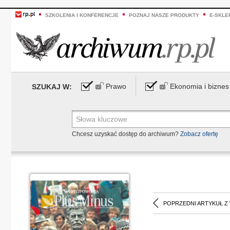
SZKOLENIA I KONFERENCJE
POZNAJ NASZE PRODUKTY
E-SKLE
Prawo
Ekonomia i biznes
SZUKAJ W:
Chcesz uzyskać dostęp do archiwum?
Zobacz ofertę
POPRZEDNI ARTYKUŁ Z