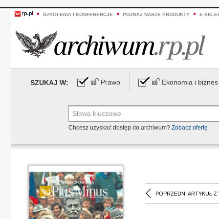
SZKOLENIA I KONFERENCJE
POZNAJ NASZE PRODUKTY
E-SKLE
Prawo
Ekonomia i biznes
SZUKAJ W:
Chcesz uzyskać dostęp do archiwum?
Zobacz ofertę
POPRZEDNI ARTYKUŁ Z