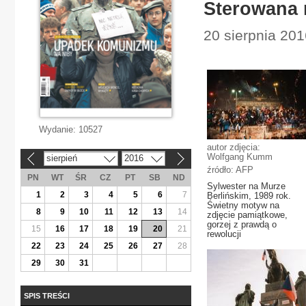
Sterowana 
20 sierpnia 201
Wydanie:
10527
autor zdjęcia:
Wolfgang Kumm
sierpień
2016
«
»
źródło: AFP
PN
WT
ŚR
CZ
PT
SB
ND
Sylwester na Murze
1
2
3
4
5
6
7
Berlińskim, 1989 rok.
Świetny motyw na
8
9
10
11
12
13
14
zdjęcie pamiątkowe,
gorzej z prawdą o
15
16
17
18
19
20
21
rewolucji
22
23
24
25
26
27
28
29
30
31
SPIS TREŚCI