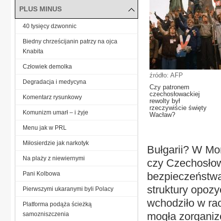
PLUS MINUS
40 tysięcy dzwonnic
Biedny chrześcijanin patrzy na ojca
Knabita
Człowiek demolka
źródło: AFP
Degradacja i medycyna
Czy patronem
czechosłowackiej
Komentarz rysunkowy
rewolty był
rzeczywiście święty
Komunizm umarł – i żyje
Wacław?
Menu jak w PRL
Miłosierdzie jak narkotyk
Bułgarii? W Mo
Na plaży z niewiernymi
czy Czechosłowa
Pani Kolbowa
bezpieczeństwa
struktury opozy
Pierwszymi ukaranymi byli Polacy
wchodziło w rac
Platforma podąża ścieżką
mogła zorganiz
samozniszczenia