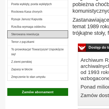
pobieżna choćb
Poeta wyklęty, poeta wyklętych
komunistyczny
Rockowa Kasa chorych
Zastanawiające
Rysuje Janusz Kapusta
temat 1989 roku
Rzeźba wymaga oddechu
trójkątne stoły, 
Sterowana rewolucja
Tenor z pączkami
Dostęp do tr
To prowokacja! Towarzysze! Uspokójcie
się!
Archiwum Rz
Z ziemi perskiej
archiwalnyc
Zapasy w błocie
od 1993 roku
Zmęczenie to stan umysłu
wzbogacone
Ponad milio
Zamów abonament
Zamów dostę