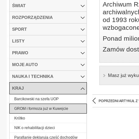
Archiwum Rz
ŚWIAT
archiwalnyc
ROZPORZĄDZENIA
od 1993 roku
wzbogacone
SPORT
Ponad milio
LISTY
Zamów dostę
PRAWO
MOJE AUTO
Masz już wyku
NAUKA I TECHNIKA
KRAJ
Barcikowski na szefa UOP
POPRZEDNI ARTYKUŁ Z
GROM i formoza już w Kuwejcie
Krótko
NIK o rehabilitacji dzieci
Parafianie deklarują część dochodów