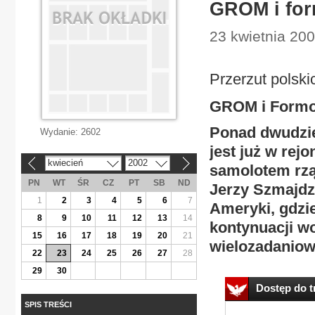
GROM i for
23 kwietnia 2002
Przerzut polsk
GROM i Formo
Ponad dwudzie
Wydanie:
2602
jest już w rejo
kwiecień
2002
«
»
samolotem rzą
PN
WT
ŚR
CZ
PT
SB
ND
Jerzy Szmajdzi
1
2
3
4
5
6
7
Ameryki, gdzi
8
9
10
11
12
13
14
kontynuacji wo
15
16
17
18
19
20
21
wielozadaniowy
22
23
24
25
26
27
28
29
30
Dostęp do tr
SPIS TREŚCI