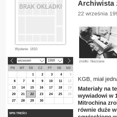
Archiwista
22 września 199
Wydanie:
1810
wrzesień
1999
źródło: Nieznane
«
»
PN
WT
ŚR
CZ
PT
SB
ND
1
2
3
4
5
KGB, miał jed
6
7
8
9
10
11
12
Materiały na t
13
14
15
16
17
18
19
20
21
22
23
24
25
26
wywiadowi w 19
27
28
29
30
Mitrochina zr
równie duże wr
SPIS TREŚCI
sowieckiego w