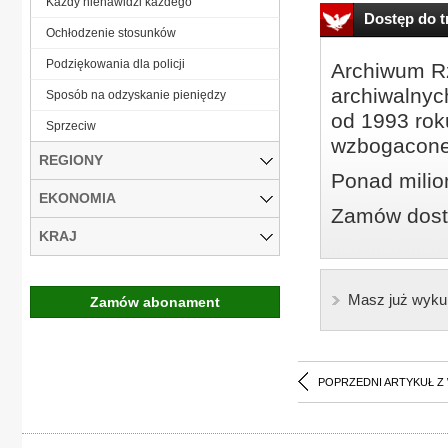
Każdy nienawidzi każdego
Dostęp do tr
Ochłodzenie stosunków
Podziękowania dla policji
Archiwum Rz
archiwalnyc
Sposób na odzyskanie pieniędzy
od 1993 roku
Sprzeciw
wzbogacone
REGIONY
Ponad milio
EKONOMIA
Zamów dostę
KRAJ
Masz już wyku
Zamów abonament
POPRZEDNI ARTYKUŁ Z