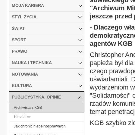
MOJA KARIERA
"Archiwum Mit
jeszcze przed
STYL ŻYCIA
- Dlaczego wła
ŚWIAT
demokratycznej
SPORT
agentów KGB 
PRAWO
Christopher An
papieża był dl
NAUKA I TECHNIKA
czego prawdopo
NOTOWANIA
uświadamiali. 
KULTURA
wydarzeniom w P
"Solidarności"
PUBLICYSTYKA, OPINIE
rządów komunis
Archiwista z KGB
temat penetrac
Himalaizm
KGB szybko zid
Jak chronić niepełnosprawnych