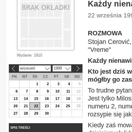
Każdy nien
22 września 199
ROZMOWA
Stojan Cerović
"Vreme"
Wydanie:
1810
Każdy nienawi
wrzesień
1999
«
»
Kto jest dziś 
PN
WT
ŚR
CZ
PT
SB
ND
mógłby go zas
1
2
3
4
5
To trudne pytan
6
7
8
9
10
11
12
Jest tylko Milos
13
14
15
16
17
18
19
numeru 2, nume
20
21
22
23
24
25
26
rozsypie się ja
27
28
29
30
Kiedy zaś mowa 
SPIS TREŚCI