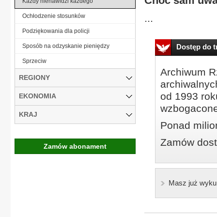
Choć sam uważ
Każdy nienawidzi każdego
...
Ochłodzenie stosunków
Podziękowania dla policji
Sposób na odzyskanie pieniędzy
Dostęp do tr
Sprzeciw
Archiwum Rz
REGIONY
archiwalnyc
od 1993 roku
EKONOMIA
wzbogacone
KRAJ
Ponad milio
Zamów dostę
Zamów abonament
Masz już wyku