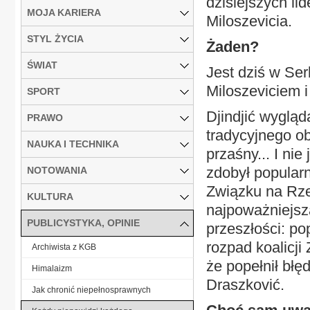
dzisiejszych lid
MOJA KARIERA
Miloszevicia.
STYL ŻYCIA
Żaden?
ŚWIAT
Jest dziś w Ser
Miloszeviciem i
SPORT
Djindjić wygląd
PRAWO
tradycyjnego ob
NAUKA I TECHNIKA
przaśny... I nie
zdobył popularn
NOTOWANIA
Związku na Rzec
KULTURA
najpoważniejsza
PUBLICYSTYKA, OPINIE
przeszłości: p
rozpad koalicji
Archiwista z KGB
że popełnił błę
Himalaizm
Draszković.
Jak chronić niepełnosprawnych