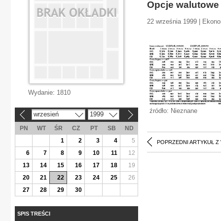
Opcje walutowe
22 września 1999 | Ekono
Wydanie:
1810
źródło: Nieznane
wrzesień
1999
«
»
PN
WT
ŚR
CZ
PT
SB
ND
1
2
3
4
5
POPRZEDNI ARTYKUŁ Z
6
7
8
9
10
11
12
13
14
15
16
17
18
19
20
21
22
23
24
25
26
27
28
29
30
SPIS TREŚCI