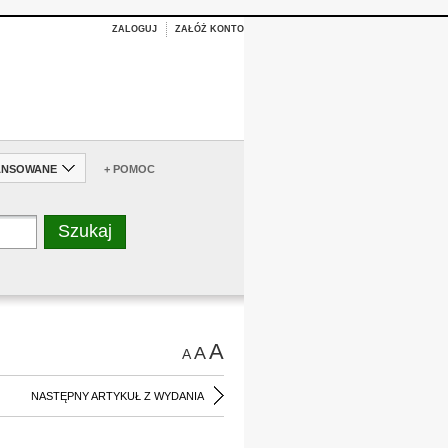
ZALOGUJ
ZAŁÓŻ KONTO
ANSOWANE
+ POMOC
A
A
A
NASTĘPNY ARTYKUŁ Z WYDANIA