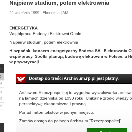
Najpierw studium, potem elektrownia
22 września 1999 | Ekonomia | AM
ENERGETYKA
Współpraca Endesy i Elektrowni Opole
Najpierw studium, potem elektrownia
Hiszpański koncern energetyczny Endesa SA i Elektrownia 
współpracy. Spółki planują budowę elektrowni w Polsce, a H
w prywatyzacji
...
D
Dostęp do treści Archiwum.rp.pl jest płatny.
5
12
Archiwum Rzeczpospolitej to wygodna wyszukiwarka archiw
na łamach dziennika od 1993 roku. Unikalne źródło wiedzy o
19
perspektywę ekonomiczną i prawną.
26
Ponad milion tekstów w jednym miejscu.
Zamów dostęp do pełnego Archiwum "Rzeczpospolitej"