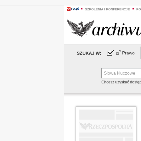
SZKOLENIA I KONFERENCJE
PO
Prawo
SZUKAJ W:
Chcesz uzyskać dostę