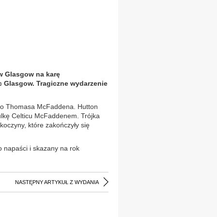
w Glasgow na karę
c Glasgow. Tragiczne wydarzenie
niego Thomasa McFaddena. Hutton
ulkę Celticu McFaddenem. Trójka
rękoczyny, które zakończyły się
 napaści i skazany na rok
NASTĘPNY ARTYKUŁ Z WYDANIA