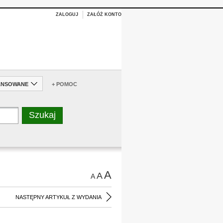
ZALOGUJ
ZAŁÓŻ KONTO
ANSOWANE
+ POMOC
A
A
A
NASTĘPNY ARTYKUŁ Z WYDANIA