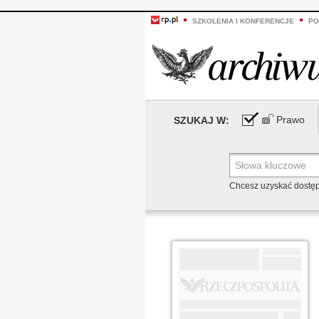
SZKOLENIA I KONFERENCJE
PO
Prawo
SZUKAJ W:
Chcesz uzyskać dostę