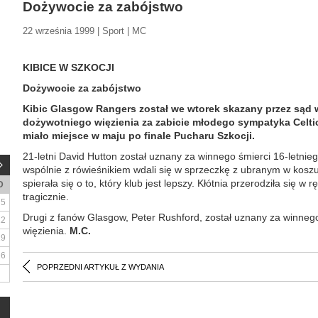
Dożywocie za zabójstwo
22 września 1999 | Sport | MC
KIBICE W SZKOCJI
Dożywocie za zabójstwo
Kibic Glasgow Rangers został we wtorek skazany przez sąd 
dożywotniego więzienia za zabicie młodego sympatyka Celti
miało miejsce w maju po finale Pucharu Szkocji.
21-letni David Hutton został uznany za winnego śmierci 16-let
wspólnie z rówieśnikiem wdali się w sprzeczkę z ubranym w kosz
spierała się o to, który klub jest lepszy. Kłótnia przerodziła się w 
D
tragicznie.
5
Drugi z fanów Glasgow, Peter Rushford, został uznany za winnego
12
więzienia.
M.C.
19
26
POPRZEDNI ARTYKUŁ Z WYDANIA