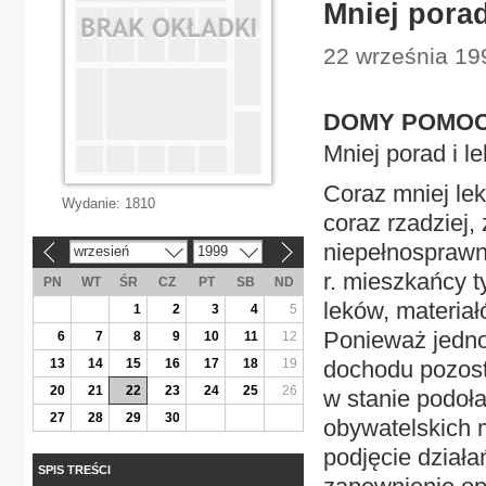
Mniej porad
22 września 19
DOMY POMOC
Mniej porad i l
Coraz mniej le
Wydanie:
1810
coraz rzadziej,
niepełnosprawn
wrzesień
1999
«
»
r. mieszkańcy 
PN
WT
ŚR
CZ
PT
SB
ND
leków, materia
1
2
3
4
5
Ponieważ jedn
6
7
8
9
10
11
12
13
14
15
16
17
18
19
dochodu pozosta
20
21
22
23
24
25
26
w stanie podoł
27
28
29
30
obywatelskich mi
podjęcie działa
SPIS TREŚCI