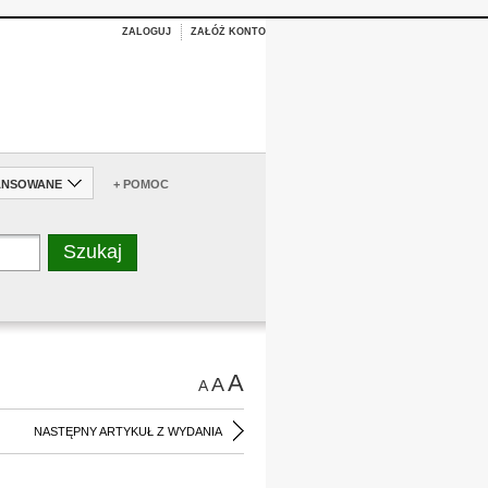
ZALOGUJ
ZAŁÓŻ KONTO
ANSOWANE
+ POMOC
A
A
A
NASTĘPNY ARTYKUŁ Z WYDANIA