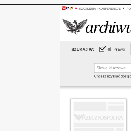
SZKOLENIA I KONFERENCJE
PO
Prawo
SZUKAJ W:
Chcesz uzyskać dostę