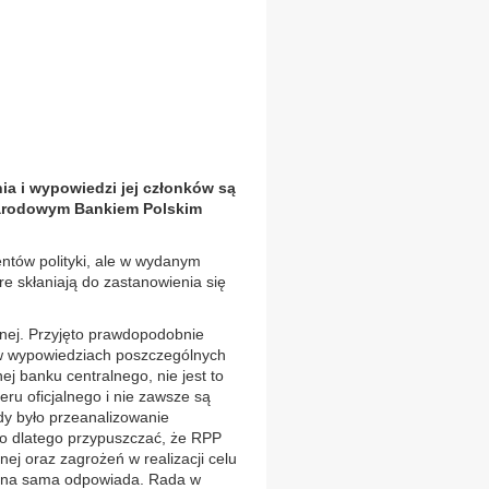
ia i wypowiedzi jej członków są
Narodowym Bankiem Polskim
entów polityki, ale w wydanym
e skłaniają do zastanowienia się
znej. Przyjęto prawdopodobnie
 w wypowiedziach poszczególnych
ej banku centralnego, nie jest to
eru oficjalnego i nie zawsze są
dy było przeanalizowanie
ło dlatego przypuszczać, że RPP
ej oraz zagrożeń w realizacji celu
re ona sama odpowiada. Rada w