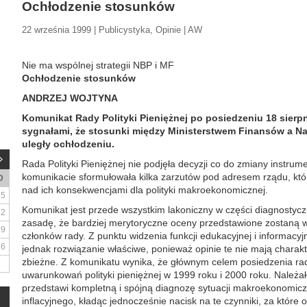
Ochłodzenie stosunków
22 września 1999 | Publicystyka, Opinie | AW
Nie ma wspólnej strategii NBP i MF
Ochłodzenie stosunków
ANDRZEJ WOJTYNA
Komunikat Rady Polityki Pieniężnej po posiedzeniu 18 sierpn
sygnałami, że stosunki między Ministerstwem Finansów a 
uległy ochłodzeniu.
Rada Polityki Pieniężnej nie podjęła decyzji co do zmiany instrum
komunikacie sformułowała kilka zarzutów pod adresem rządu, któr
D
nad ich konsekwencjami dla polityki makroekonomicznej.
5
Komunikat jest przede wszystkim lakoniczny w części diagnostyc
12
zasadę, że bardziej merytoryczne oceny przedstawione zostaną
19
członków rady. Z punktu widzenia funkcji edukacyjnej i informacyjn
26
jednak rozwiązanie właściwe, ponieważ opinie te nie mają charakt
zbieżne. Z komunikatu wynika, że głównym celem posiedzenia ra
uwarunkowań polityki pieniężnej w 1999 roku i 2000 roku. Należa
przedstawi kompletną i spójną diagnozę sytuacji makroekonomiczn
inflacyjnego, kładąc jednocześnie nacisk na te czynniki, za któ