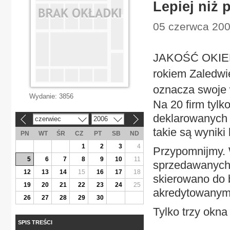
Lepiej niż 
05 czerwca 200
JAKOŚĆ OKIEN O
rokiem Zaledwi
oznacza swoje
Wydanie:
3856
Na 20 firm tyl
deklarowanych 
czerwiec
2006
«
»
takie są wyniki
PN
WT
ŚR
CZ
PT
SB
ND
1
2
3
4
Przypomnijmy. 
5
6
7
8
9
10
11
sprzedawanych 
12
13
14
15
16
17
18
skierowano do 
19
20
21
22
23
24
25
akredytowanym 
26
27
28
29
30
Tylko trzy okna
SPIS TREŚCI