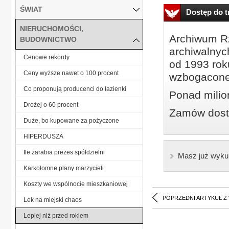
ŚWIAT
Dostęp do tr
NIERUCHOMOŚCI,
Archiwum Rz
BUDOWNICTWO
archiwalnyc
Cenowe rekordy
od 1993 roku
Ceny wyższe nawet o 100 procent
wzbogacone
Co proponują producenci do łazienki
Ponad milio
Drożej o 60 procent
Zamów dostę
Duże, bo kupowane za pożyczone
HIPERDUSZA
Ile zarabia prezes spółdzielni
Masz już wyku
Karkołomne plany marzycieli
Koszty we wspólnocie mieszkaniowej
POPRZEDNI ARTYKUŁ Z
Lek na miejski chaos
Lepiej niż przed rokiem