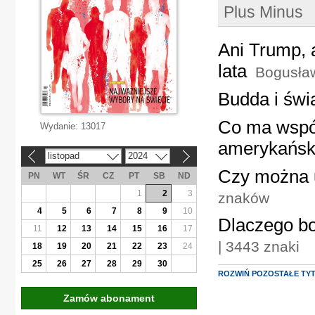
Plus Minus
Ani Trump, 
lata
Bogusła
Budda i świ
Co ma wspól
Wydanie:
13017
amerykańsk
listopad
2024
«
»
Czy można 
PN
WT
ŚR
CZ
PT
SB
ND
1
2
3
znaków
4
5
6
7
8
9
10
Dlaczego bo
11
12
13
14
15
16
17
| 3443 znaki
18
19
20
21
22
23
24
25
26
27
28
29
30
ROZWIŃ POZOSTAŁE TY
Zamów abonament