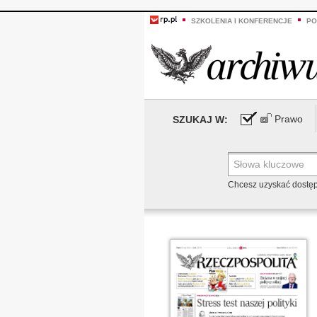
SZKOLENIA I KONFERENCJE
PO
Prawo
SZUKAJ W:
Chcesz uzyskać dostę