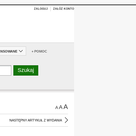
ZALOGUJ
ZAŁÓŻ KONTO
ANSOWANE
+ POMOC
A
A
A
NASTĘPNY ARTYKUŁ Z WYDANIA