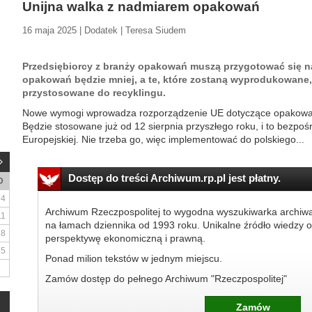
Unijna walka z nadmiarem opakowań
16 maja 2025 | Dodatek | Teresa Siudem
Przedsiębiorcy z branży opakowań muszą przygotować się n
opakowań będzie mniej, a te, które zostaną wyprodukowane,
przystosowane do recyklingu.
Nowe wymogi wprowadza rozporządzenie UE dotyczące opakowa
Będzie stosowane już od 12 sierpnia przyszłego roku, i to bezpoś
Europejskiej. Nie trzeba go, więc implementować do polskiego...
Dostęp do treści Archiwum.rp.pl jest płatny.
D
4
Archiwum Rzeczpospolitej to wygodna wyszukiwarka archiw
11
na łamach dziennika od 1993 roku. Unikalne źródło wiedzy o
18
perspektywę ekonomiczną i prawną.
25
Ponad milion tekstów w jednym miejscu.
Zamów dostęp do pełnego Archiwum "Rzeczpospolitej"
Zamów