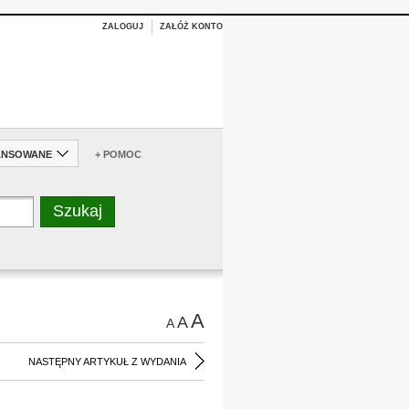
ZALOGUJ
ZAŁÓŻ KONTO
ANSOWANE
+ POMOC
A
A
A
NASTĘPNY ARTYKUŁ Z WYDANIA