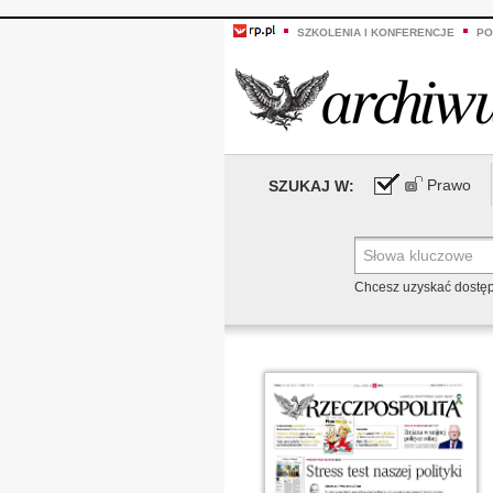
SZKOLENIA I KONFERENCJE
PO
Prawo
SZUKAJ W:
Chcesz uzyskać dostę