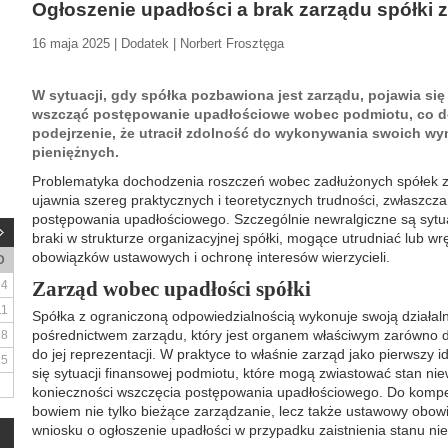
Ogłoszenie upadłości a brak zarządu spółki z
16 maja 2025 | Dodatek | Norbert Frosztęga
W sytuacji, gdy spółka pozbawiona jest zarządu, pojawia się
wszcząć postępowanie upadłościowe wobec podmiotu, co d
podejrzenie, że utracił zdolność do wykonywania swoich w
pieniężnych.
Problematyka dochodzenia roszczeń wobec zadłużonych spółek z
ujawnia szereg praktycznych i teoretycznych trudności, zwłaszcza
postępowania upadłościowego. Szczególnie newralgiczne są sytua
braki w strukturze organizacyjnej spółki, mogące utrudniać lub wr
obowiązków ustawowych i ochronę interesów wierzycieli.
D
Zarząd wobec upadłości spółki
4
11
Spółka z ograniczoną odpowiedzialnością wykonuje swoją działa
pośrednictwem zarządu, który jest organem właściwym zarówno do
18
do jej reprezentacji. W praktyce to właśnie zarząd jako pierwszy 
25
się sytuacji finansowej podmiotu, które mogą zwiastować stan ni
konieczności wszczęcia postępowania upadłościowego. Do kompe
bowiem nie tylko bieżące zarządzanie, lecz także ustawowy obow
wniosku o ogłoszenie upadłości w przypadku zaistnienia stanu nie