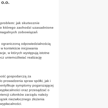
 o.o.
 problem: jak skutecznie
o którego zachodzi uzasadnione
ymagalnych zobowiązań
 ograniczoną odpowiedzialnością
 w kontekście inicjowania
cje, w których występują istotne
ęcz uniemożliwiać realizację
lność gospodarczą za
 prowadzenia spraw spółki, jak i
identyfikuje symptomy pogarszającej
ewypłacalności oraz przesądzać o
tencji członków zarządu należy
iązek niezwłocznego złożenia
wypłacalności.