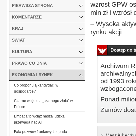
wzrost GPW osi
PIERWSZA STRONA
mln zł i wzrósł 
KOMENTARZE
– Wysoka aktyw
KRAJ
rynku akcji...
ŚWIAT
Dostęp do tr
KULTURA
PRAWO CO DNIA
Archiwum Rz
archiwalnyc
EKONOMIA I RYNEK
od 1993 roku
Co proponują kandydaci w
wzbogacone
gospodarce?
Ponad milio
Czarne wizje dla „czarnego złota” w
Polsce
Zamów dostę
Empatia to wciąż nasza ludzka
przewaga nad AI
Fala pozwów frankowych opada.
Masz już wyku