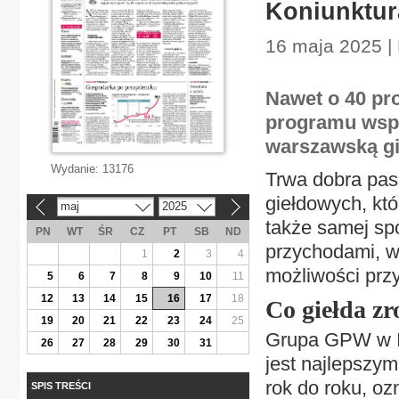
Koniunktur
16 maja 2025 |
Nawet o 40 pr
programu wspa
warszawską gi
Wydanie:
13176
Trwa dobra pas
giełdowych, któ
maj
2025
«
»
także samej sp
PN
WT
ŚR
CZ
PT
SB
ND
przychodami, wz
1
2
3
4
możliwości prz
5
6
7
8
9
10
11
12
13
14
15
16
17
18
Co giełda zr
19
20
21
22
23
24
25
Grupa GPW w I 
26
27
28
29
30
31
jest najlepszym
rok do roku, oz
SPIS TREŚCI