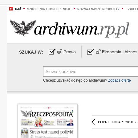
SZKOLENIA I KONFERENCJE
POZNAJ NASZE PRODUKTY
E-SKLE
Prawo
Ekonomia i biznes
SZUKAJ W:
Chcesz uzyskać dostęp do archiwum?
Zobacz ofertę
POPRZEDNI ARTYKUŁ Z