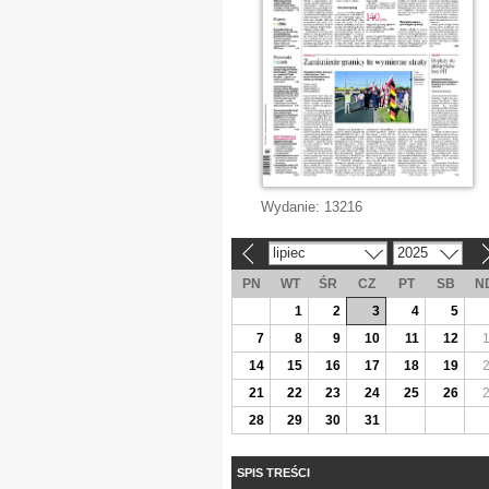
Wydanie:
13216
lipiec
2025
«
»
PN
WT
ŚR
CZ
PT
SB
N
1
2
3
4
5
7
8
9
10
11
12
14
15
16
17
18
19
21
22
23
24
25
26
28
29
30
31
SPIS TREŚCI