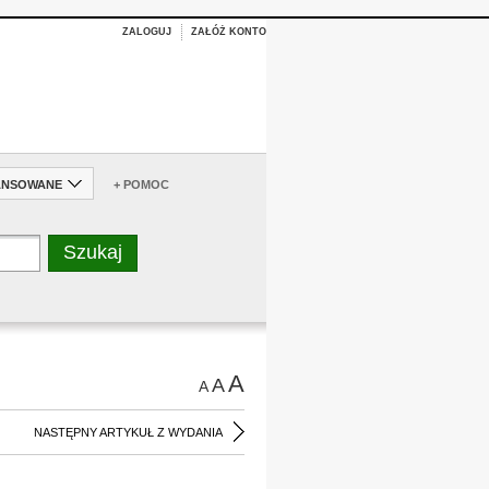
ZALOGUJ
ZAŁÓŻ KONTO
ANSOWANE
+ POMOC
A
A
A
NASTĘPNY ARTYKUŁ Z WYDANIA