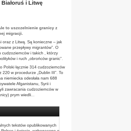
 Białoruś i Litwę
le to uszczelnienie granicy z
ej migracji.
 oraz z Litwą. Są konieczne – jak
owane przepływy migrantów”. O
 cudzoziemców i takich , którzy
olityków i ruch „obrońców granic”.
o Polski łącznie 314 cudzoziemców
 220 w procedurze „Dublin III”. To
ona niemiecka odesłała nam 688
ywatele Afganistanu, Syrii i
czyli zawracania cudzoziemców w
icy) prym wiedli...
alnych tekstów opublikowanych
 Polsce i świecie, wzbogacone o