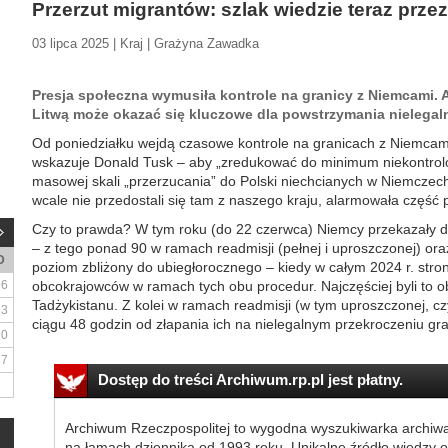
Przerzut migrantów: szlak wiedzie teraz przez
03 lipca 2025 | Kraj | Grażyna Zawadka
Presja społeczna wymusiła kontrole na granicy z Niemcami. A
Litwą może okazać się kluczowe dla powstrzymania nielegaln
Od poniedziałku wejdą czasowe kontrole na granicach z Niemcami
wskazuje Donald Tusk – aby „zredukować do minimum niekontrol
masowej skali „przerzucania” do Polski niechcianych w Niemczech
wcale nie przedostali się tam z naszego kraju, alarmowała część p
Czy to prawda? W tym roku (do 22 czerwca) Niemcy przekazały d
– z tego ponad 90 w ramach readmisji (pełnej i uproszczonej) oraz
D
poziom zbliżony do ubiegłorocznego – kiedy w całym 2024 r. str
6
obcokrajowców w ramach tych obu procedur. Najczęściej byli to ob
Tadżykistanu. Z kolei w ramach readmisji (w tym uproszczonej, 
13
ciągu 48 godzin od złapania ich na nielegalnym przekroczeniu gran
20
27
Dostęp do treści Archiwum.rp.pl jest płatny.
Archiwum Rzeczpospolitej to wygodna wyszukiwarka archiw
na łamach dziennika od 1993 roku. Unikalne źródło wiedzy o