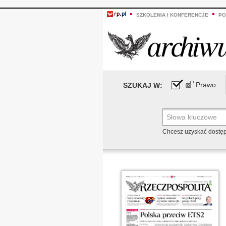
SZKOLENIA I KONFERENCJE
PO
Prawo
SZUKAJ W:
Chcesz uzyskać dostę