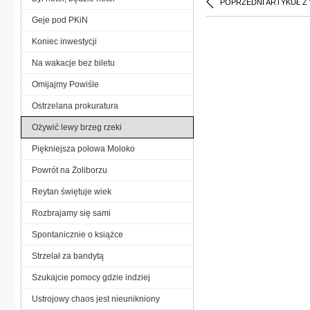
POPRZEDNI ARTYKUŁ Z
Geje pod PKiN
Koniec inwestycji
Na wakacje bez biletu
Omijajmy Powiśle
Ostrzelana prokuratura
Ożywić lewy brzeg rzeki
Piękniejsza połowa Moloko
Powrót na Żoliborzu
Reytan świętuje wiek
Rozbrajamy się sami
Spontanicznie o książce
Strzelał za bandytą
Szukajcie pomocy gdzie indziej
Ustrojowy chaos jest nieunikniony