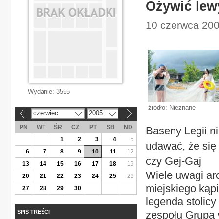
Ożywić lew
10 czerwca 200
Wydanie:
3555
źródło: Nieznane
czerwiec
2005
«
»
PN
WT
ŚR
CZ
PT
SB
ND
Baseny Legii ni
1
2
3
4
5
udawać, że si
6
7
8
9
10
11
12
czy Gej-Gaj
13
14
15
16
17
18
19
Wiele uwagi arc
20
21
22
23
24
25
26
miejskiego kąpi
27
28
29
30
legenda stolicy
SPIS TREŚCI
zespołu Grupa 