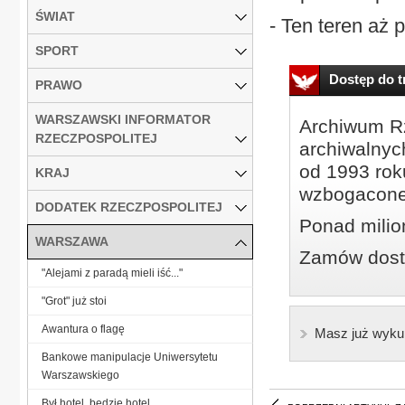
ŚWIAT
- Ten teren aż p
SPORT
Dostęp do tr
PRAWO
WARSZAWSKI INFORMATOR
Archiwum Rz
RZECZPOSPOLITEJ
archiwalnyc
od 1993 roku
KRAJ
wzbogacone
DODATEK RZECZPOSPOLITEJ
Ponad milio
WARSZAWA
Zamów dostę
"Alejami z paradą mieli iść..."
"Grot" już stoi
Awantura o flagę
Masz już wyku
Bankowe manipulacje Uniwersytetu
Warszawskiego
Był hotel, będzie hotel