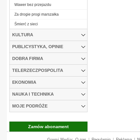
Wawer bez przejazdu
Za drogie progi marszałka
Śmierć z sieci
KULTURA
PUBLICYSTYKA, OPINIE
DOBRA FIRMA
TELERZECZPOSPOLITA
EKONOMIA
NAUKA I TECHNIKA
MOJE PODRÓŻE
Zamów abonament
Gremi Media:
O nas
|
Regulamin
|
Reklama
|
N