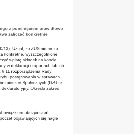
ego z pominięciem prawidłowo
awa zaliczać konkretnie
00/13). Uznał, że ZUS nie może
a konkretne, wyszczególnione
iczyć wpłatę składek na koncie
 w deklaracji i raportach lub ich
 z § 11 rozporządzenia Rady
i trybu postępowania w sprawach
 Ubezpieczeń Społecznych (DzU nr
deklaratoryjny. Określa zakres
i obowiązkiem ubezpieczeń
poczet pojawiających się nagle