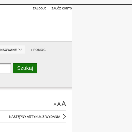
ZALOGUJ
ZAŁÓŻ KONTO
ANSOWANE
+ POMOC
A
A
A
NASTĘPNY ARTYKUŁ Z WYDANIA