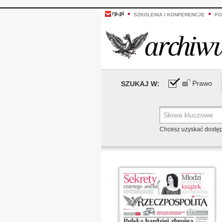
SZKOLENIA I KONFERENCJE
PO
Prawo
SZUKAJ W:
Chcesz uzyskać dostę