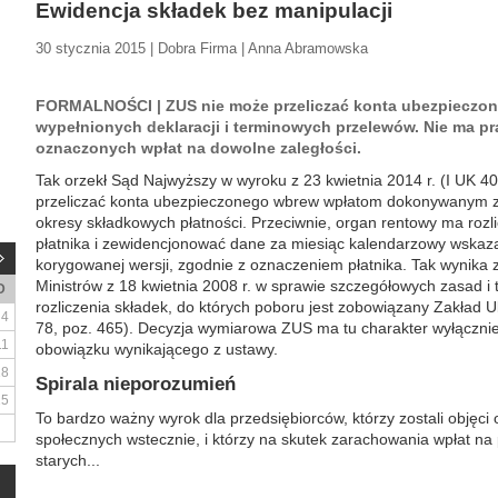
Ewidencja składek bez manipulacji
30 stycznia 2015 | Dobra Firma | Anna Abramowska
FORMALNOŚCI | ZUS nie może przeliczać konta ubezpieczon
wypełnionych deklaracji i terminowych przelewów. Nie ma pr
oznaczonych wpłat na dowolne zaległości.
Tak orzekł Sąd Najwyższy w wyroku z 23 kwietnia 2014 r. (I UK 4
przeliczać konta ubezpieczonego wbrew wpłatom dokonywanym z
okresy składkowych płatności. Przeciwnie, organ rentowy ma rozl
płatnika i zewidencjonować dane za miesiąc kalendarzowy wskazany
korygowanej wersji, zgodnie z oznaczeniem płatnika. Tak wynika
Ministrów z 18 kwietnia 2008 r. w sprawie szczegółowych zasad 
D
rozliczenia składek, do których poboru jest zobowiązany Zakład
4
78, poz. 465). Decyzja wymiarowa ZUS ma tu charakter wyłącznie 
11
obowiązku wynikającego z ustawy.
18
Spirala nieporozumień
25
To bardzo ważny wyrok dla przedsiębiorców, którzy zostali objęc
społecznych wstecznie, i którzy na skutek zarachowania wpłat na 
starych...