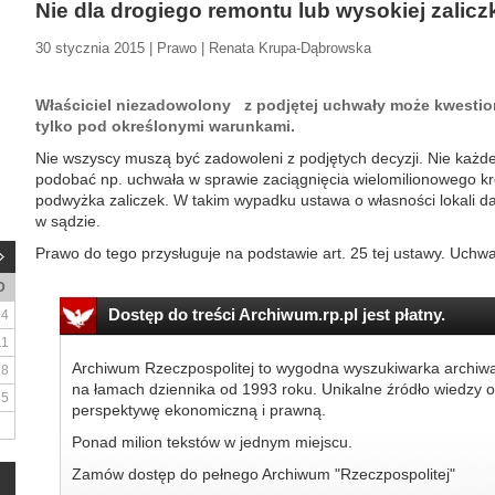
Nie dla drogiego remontu lub wysokiej zalicz
30 stycznia 2015 | Prawo | Renata Krupa-Dąbrowska
Właściciel niezadowolony z podjętej uchwały może kwestion
tylko pod określonymi warunkami.
Nie wszyscy muszą być zadowoleni z podjętych decyzji. Nie każd
podobać np. uchwała w sprawie zaciągnięcia wielomilionowego k
podwyżka zaliczek. W takim wypadku ustawa o własności lokali 
w sądzie.
Prawo do tego przysługuje na podstawie art. 25 tej ustawy. Uchwa
D
Dostęp do treści Archiwum.rp.pl jest płatny.
4
11
Archiwum Rzeczpospolitej to wygodna wyszukiwarka archiw
18
na łamach dziennika od 1993 roku. Unikalne źródło wiedzy o
25
perspektywę ekonomiczną i prawną.
Ponad milion tekstów w jednym miejscu.
Zamów dostęp do pełnego Archiwum "Rzeczpospolitej"