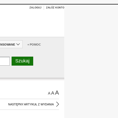
ZALOGUJ
ZAŁÓŻ KONTO
ANSOWANE
+ POMOC
A
A
A
NASTĘPNY ARTYKUŁ Z WYDANIA