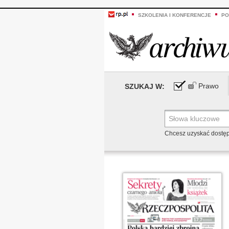
SZKOLENIA I KONFERENCJE
PO
Prawo
SZUKAJ W:
Chcesz uzyskać dostę