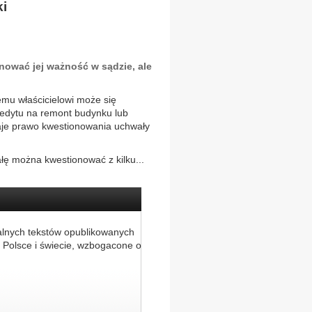
ki
ować jej ważność w sądzie, ale
emu właścicielowi może się
redytu na remont budynku lub
daje prawo kwestionowania uchwały
łę można kwestionować z kilku...
alnych tekstów opublikowanych
 Polsce i świecie, wzbogacone o