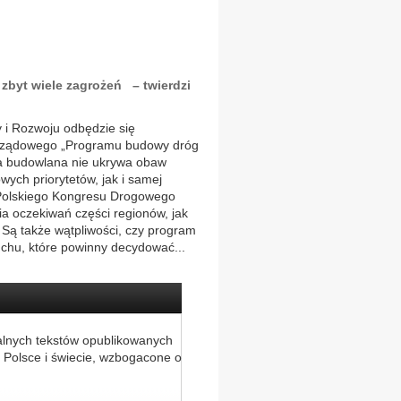
zbyt wiele zagrożeń – twierdzi
y i Rozwoju odbędzie się
e rządowego „Programu budowy dróg
ża budowlana nie ukrywa obaw
ych priorytetów, jak i samej
a Polskiego Kongresu Drogowego
ia oczekiwań części regionów, jak
 Są także wątpliwości, czy program
uchu, które powinny decydować...
alnych tekstów opublikowanych
 Polsce i świecie, wzbogacone o