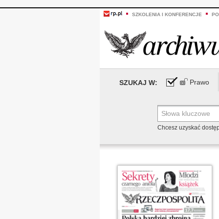
SZKOLENIA I KONFERENCJE
PO
Prawo
SZUKAJ W:
Chcesz uzyskać dostę