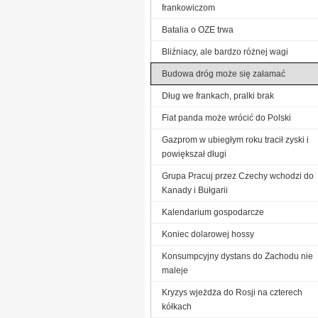
frankowiczom
Batalia o OZE trwa
Bliźniacy, ale bardzo różnej wagi
Budowa dróg może się załamać
Dług we frankach, pralki brak
Fiat panda może wrócić do Polski
Gazprom w ubiegłym roku tracił zyski i
powiększał długi
Grupa Pracuj przez Czechy wchodzi do
Kanady i Bułgarii
Kalendarium gospodarcze
Koniec dolarowej hossy
Konsumpcyjny dystans do Zachodu nie
maleje
Kryzys wjeżdża do Rosji na czterech
kółkach