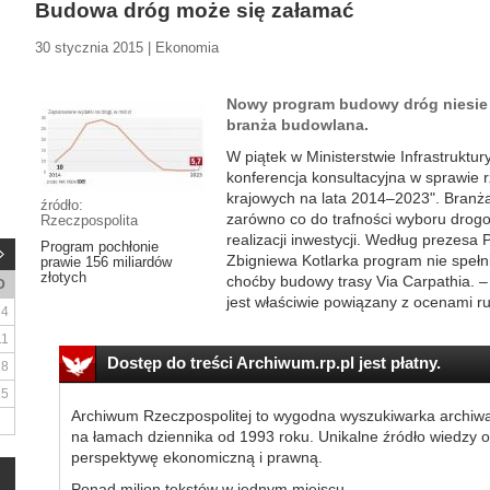
Budowa dróg może się załamać
30 stycznia 2015 | Ekonomia
Nowy program budowy dróg niesie 
branża budowlana.
W piątek w Ministerstwie Infrastruktur
konferencja konsultacyjna w sprawi
krajowych na lata 2014–2023". Bran
źródło:
zarówno co do trafności wyboru drogow
Rzeczpospolita
realizacji inwestycji. Według prezes
Program pochłonie
Zbigniewa Kotlarka program nie spełn
prawie 156 miliardów
złotych
choćby budowy trasy Via Carpathia. –
D
jest właściwie powiązany z ocenami r
4
11
Dostęp do treści Archiwum.rp.pl jest płatny.
18
25
Archiwum Rzeczpospolitej to wygodna wyszukiwarka archiw
na łamach dziennika od 1993 roku. Unikalne źródło wiedzy o
perspektywę ekonomiczną i prawną.
Ponad milion tekstów w jednym miejscu.