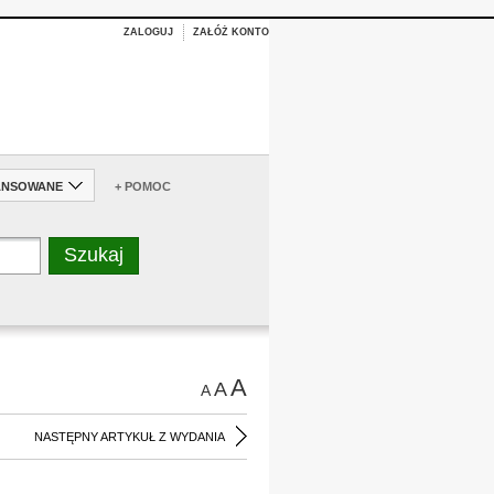
ZALOGUJ
ZAŁÓŻ KONTO
ANSOWANE
+ POMOC
A
A
A
NASTĘPNY ARTYKUŁ Z WYDANIA