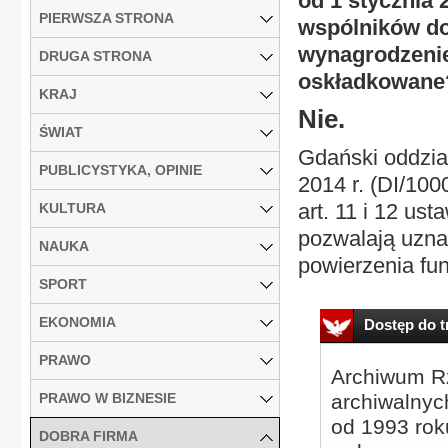
od 1 stycznia
PIERWSZA STRONA
wspólników do
wynagrodzenie
DRUGA STRONA
oskładkowane? 
KRAJ
Nie.
ŚWIAT
Gdański oddział
PUBLICYSTYKA, OPINIE
2014 r. (DI/100
art. 11 i 12 us
KULTURA
pozwalają uzn
NAUKA
powierzenia fun
SPORT
EKONOMIA
Dostęp do tr
PRAWO
Archiwum Rz
PRAWO W BIZNESIE
archiwalnyc
od 1993 roku
DOBRA FIRMA