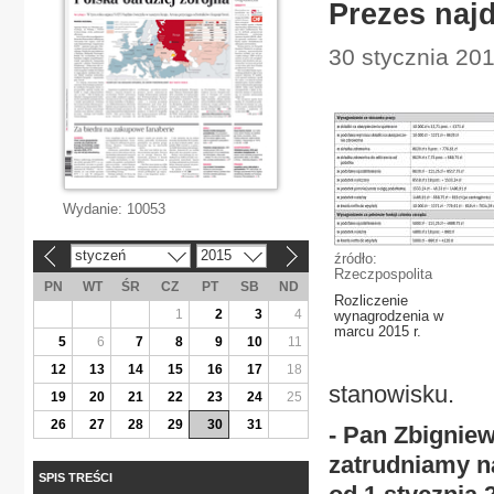
Prezes naj
30 stycznia 201
Wydanie:
10053
styczeń
2015
źródło:
«
»
Rzeczpospolita
PN
WT
ŚR
CZ
PT
SB
ND
Rozliczenie
1
2
3
4
wynagrodzenia w
marcu 2015 r.
5
6
7
8
9
10
11
12
13
14
15
16
17
18
stanowisku.
19
20
21
22
23
24
25
26
27
28
29
30
31
- Pan Zbigniew
zatrudniamy n
SPIS TREŚCI