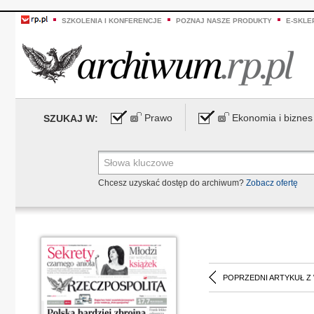
SZKOLENIA I KONFERENCJE
POZNAJ NASZE PRODUKTY
E-SKLE
Prawo
Ekonomia i biznes
SZUKAJ W:
Chcesz uzyskać dostęp do archiwum?
Zobacz ofertę
POPRZEDNI ARTYKUŁ Z