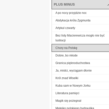
PLUS MINUS
A po nocy przyjdzie noc
Abdykacja króla Zygmunta
Artykuł czwarty
Bez listy Macierewicza mogło nie być
lustracji
Chory na Polskę
Dobre, bo młode
Granica pięknoduchostwa
Ja, mistrz, wyciągam dłonie
Król znad Wisełki
Kuba sam w Nowym Jorku
Literatura pamięci
Magik się pożegnał
Matejko polskiego hydraulika