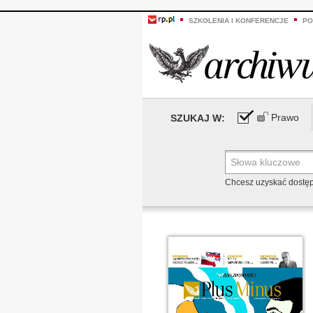
SZKOLENIA I KONFERENCJE
PO
Prawo
SZUKAJ W:
Chcesz uzyskać dostę