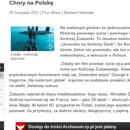
Chory na Polskę
20 listopada 2021 | Plus Minus | Barbara Hollender
Na srebrnym globie« to jednocześnie 
Historia pewnego życia i pewnego k
Andrzej Żuławski. To idealne mot
„Ucieczka na Srebrny Glob", bo Kub
dziele, które nie powstało, ale też o
źródło: materiały
niekochaniu, a wreszcie o Polsce.
prasowe
„Gdyby ten film powstał, życie ojca po
mówi syn Andrzeja Żuławskiego, Xawe
popkulturowym fenomenem stały się „Gwiezdne wojny" George'a 
D
tragiczne „Na srebrnym globie", kręcone na podstawie powieści 
7
na wielki, światowy sukces.
14
Żuławski należał do klanu intelektualistów. Jego ojciec, Mirosław 
21
Andrzej wychował się we Francji, tam – jako 19-latek! – skończył s
28
kinie Wajdy. W latach 60. przyjechał do Polski, został jego asyste
pasował. Za przystojny, za dobrze ubrany, dwujęzyczny, z piękną ż
Dostęp do treści Archiwum.rp.pl jest płatny.