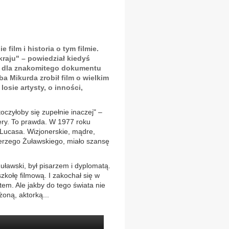
film i historia o tym filmie.
raju" – powiedział kiedyś
to dla znakomitego dokumentu
a Mikurda zrobił film o wielkim
 losie artysty, o inności,
toczyłoby się zupełnie inaczej" –
ry. To prawda. W 1977 roku
Lucasa. Wizjonerskie, mądre,
Jerzego Żuławskiego, miało szansę
Żuławski, był pisarzem i dyplomatą.
zkołę filmową. I zakochał się w
ntem. Ale jakby do tego świata nie
oną, aktorką...