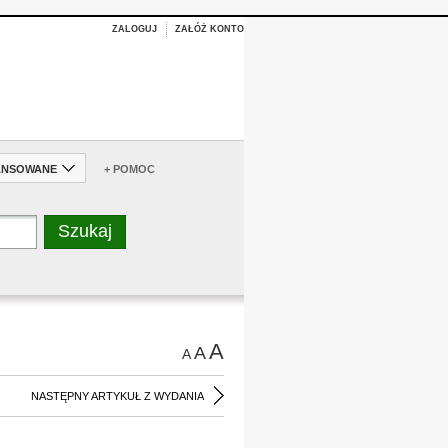
ZALOGUJ
ZAŁÓŻ KONTO
ANSOWANE
+ POMOC
A
A
A
NASTĘPNY ARTYKUŁ Z WYDANIA