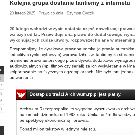
Kolejna grupa dostanie tantiemy z internetu
20 lutego 2025 | Prawo co dnia | Szymon Cydzik
20 lutego wchodzi w życie ostatnia część nowelizacji prawa 
walczyli od lat. Przewiduje ona prawo do dodatkowego wyna
wykonujących cudze utwory, rozpowszechniane w streaming
Przypomnijmy, że dyrektywa prawnoautorska (o prawie autorskim
jednolitym rynku cyfrowym) wprowadziła tzw. tantiemy za streamin
brzmienie prawa autorskiego przewidywała dodatkowe wynagrodz
audiowizualnych (np. filmów czy seriali) za ich wyświetlanie w kina
kolportowanie na fizycznych egzemplarzach. Nie było tam jedna
odtworzenia...
D
2
9
Dostęp do treści Archiwum.rp.pl jest płatny.
16
23
Archiwum Rzeczpospolitej to wygodna wyszukiwarka archiw
na łamach dziennika od 1993 roku. Unikalne źródło wiedzy o
perspektywę ekonomiczną i prawną.
Ponad milion tekstów w jednym miejscu.