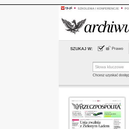
SZKOLENIA I KONFERENCJE
PO
Prawo
SZUKAJ W:
Chcesz uzyskać dostę