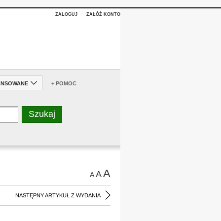
ZALOGUJ
ZAŁÓŻ KONTO
ANSOWANE
+ POMOC
A
A
A
NASTĘPNY ARTYKUŁ Z WYDANIA