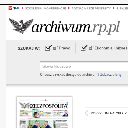
SZKOLENIA I KONFERENCJE
POZNAJ NASZE PRODUKTY
E-SKLE
Prawo
Ekonomia i biznes
SZUKAJ W:
Chcesz uzyskać dostęp do archiwum?
Zobacz ofertę
POPRZEDNI ARTYKUŁ Z