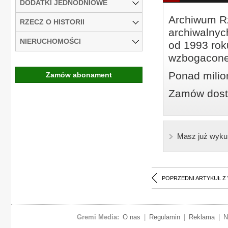
DODATKI JEDNODNIOWE
Archiwum Rz
RZECZ O HISTORII
archiwalnyc
NIERUCHOMOŚCI
od 1993 roku
wzbogacone
Ponad milio
Zamów abonament
Zamów dostę
Masz już wyku
POPRZEDNI ARTYKUŁ Z
Gremi Media:
O nas
|
Regulamin
|
Reklama
|
N