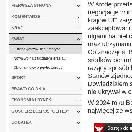
W środę przedst
PIERWSZA STRONA
negocjacje w im
KOMENTARZE
krajów UE zary
zaakceptowaniu 
KRAJ
ulgami na nielic
ŚWIAT
oraz utrzymaniu
Europa gotowa ulec Ameryce
Co znaczące, B
Nowa wojna z udziałem Izraela?
środków ochro
rażący sposób b
Obrona: nowy priorytet Europy
Stanów Zjednoc
SPORT
Dowiedziałem s
PRAWO CO DNIA
nie ukrywał w c
EKONOMIA I RYNEK
W 2024 roku Be
najwięcej ze ws
GOŚĆ ,,RZECZPOSPOLITEJ''
DODATEK
Dostęp do tr