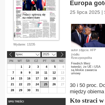
Europa got
25 lipca 2025 | 
Wydanie:
13235
autor zdjęcia: AFP
lipiec
2025
źródło:
«
»
Rzeczpospolita
PN
WT
ŚR
CZ
PT
SB
ND
Friedrich Merz
twierdzi, że UE i USA
1
2
3
4
5
6
są bliskie zawarcia
7
8
9
10
11
12
13
umowy
14
15
16
17
18
19
20
30 i 50 proc. D
21
22
23
24
25
26
27
28
29
30
31
między obiema 
Kto straci w
SPIS TREŚCI