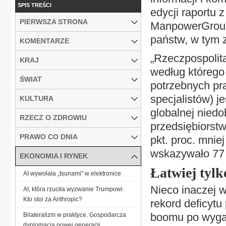
SPIS TREŚCI
edycji raportu 
PIERWSZA STRONA
ManpowerGroup, 
państw, w tym z
KOMENTARZE
„Rzeczpospolita
KRAJ
według którego 
ŚWIAT
potrzebnych pr
specjalistów) je
KULTURA
globalnej niedo
RZECZ O ZDROWIU
przedsiębiorstw,
PRAWO CO DNIA
pkt. proc. mnie
wskazywało 77 p
EKONOMIA I RYNEK
Łatwiej tyl
AI wywołała „tsunami” w elektronice
Nieco inaczej w
AI, która rzuciła wyzwanie Trumpowi.
Kto stoi za Anthropic?
rekord deficytu
boomu po wygas
Bilateralizm w praktyce. Gospodarcza
dyplomacja nowej generacji