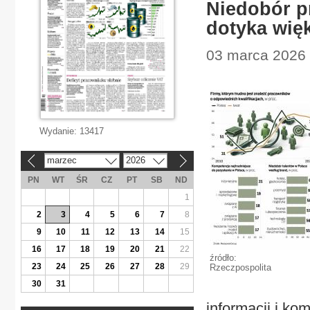
Niedobór p
dotyka wię
03 marca 2026 |
Wydanie:
13417
marzec
2026
«
»
PN
WT
ŚR
CZ
PT
SB
ND
1
2
3
4
5
6
7
8
9
10
11
12
13
14
15
16
17
18
19
20
21
22
źródło:
23
24
25
26
27
28
29
Rzeczpospolita
30
31
informacji i ko