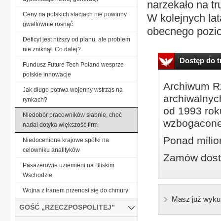
narzekało na t
Ceny na polskich stacjach nie powinny
W kolejnych la
gwałtownie rosnąć
obecnego pozio
Deficyt jest niższy od planu, ale problem
nie zniknął. Co dalej?
Dostęp do tr
Fundusz Future Tech Poland wesprze
polskie innowacje
Archiwum Rz
Jak długo potrwa wojenny wstrząs na
archiwalnyc
rynkach?
od 1993 roku
Niedobór pracowników słabnie, choć
wzbogacone
nadal dotyka większość firm
Ponad milio
Niedocenione krajowe spółki na
celowniku analityków
Zamów dostę
Pasażerowie uziemieni na Bliskim
Wschodzie
Wojna z Iranem przenosi się do chmury
Masz już wyku
GOŚĆ „RZECZPOSPOLITEJ”