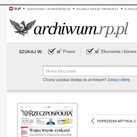
SZKOLENIA I KONFERENCJE
POZNAJ NASZE PRODUKTY
E-SKLE
Prawo
Ekonomia i biznes
SZUKAJ W:
Chcesz uzyskać dostęp do archiwum?
Zobacz ofertę
POPRZEDNI ARTYKUŁ Z