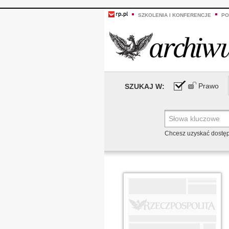
SZKOLENIA I KONFERENCJE
PO
Prawo
SZUKAJ W:
Chcesz uzyskać dostę