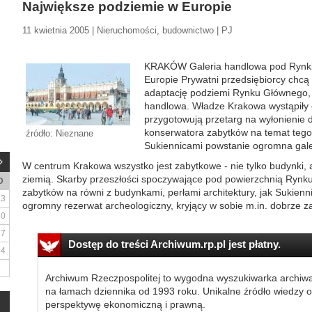
Największe podziemie w Europie
11 kwietnia 2005 | Nieruchomości, budownictwo | PJ
KRAKÓW Galeria handlowa pod Rynki
Europie Prywatni przedsiębiorcy chcą 
adaptację podziemi Rynku Głównego, 
handlowa. Władze Krakowa wystąpiły
przygotowują przetarg na wyłonienie 
konserwatora zabytków na temat tego
źródło: Nieznane
Sukiennicami powstanie ogromna gal
W centrum Krakowa wszystko jest zabytkowe - nie tylko budynki, a
ziemią. Skarby przeszłości spoczywające pod powierzchnią Rynk
D
zabytków na równi z budynkami, perłami architektury, jak Sukiennic
3
ogromny rezerwat archeologiczny, kryjący w sobie m.in. dobrze za
10
17
Dostęp do treści Archiwum.rp.pl jest płatny.
24
Archiwum Rzeczpospolitej to wygodna wyszukiwarka archiw
na łamach dziennika od 1993 roku. Unikalne źródło wiedzy o
perspektywę ekonomiczną i prawną.