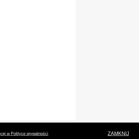
laracja dostępności
ZAMKNIJ
cej w Polityce prywatności
.