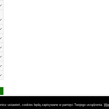
as
|
Regulamin
|
Reklama
|
Napisz do nas
|
Kontakt
|
Pliki cookies
|
Dek
mienisz ustawień, cookies będą zapisywane w pamięci Twojego urządzenia.
Wię
© Copyright by Gremi Media SA