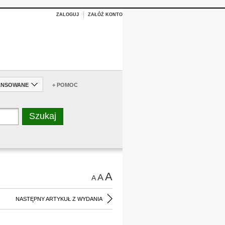
ZALOGUJ
ZAŁÓŻ KONTO
ANSOWANE
+ POMOC
A
A
A
NASTĘPNY ARTYKUŁ Z WYDANIA