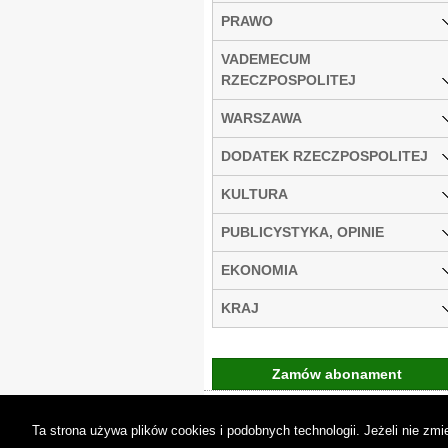
PRAWO
VADEMECUM
RZECZPOSPOLITEJ
WARSZAWA
DODATEK RZECZPOSPOLITEJ
KULTURA
PUBLICYSTYKA, OPINIE
EKONOMIA
KRAJ
Zamów abonament
Gremi Media:
O n
Ta strona używa plików cookies i podobnych technologii. Jeżeli nie z