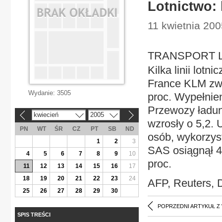
Lotnictwo:
11 kwietnia 20
TRANSPORT Lot
Kilka linii lot
France KLM zwi
Wydanie:
3505
proc. Wypełnien
Przewozy ładun
kwiecień
2005
«
»
wzrosły o 5,2. 
PN
WT
ŚR
CZ
PT
SB
ND
osób, wykorzyst
1
2
3
SAS osiągnął 4,
4
5
6
7
8
9
10
proc.
11
12
13
14
15
16
17
18
19
20
21
22
23
24
AFP, Reuters, 
25
26
27
28
29
30
POPRZEDNI ARTYKUŁ Z
SPIS TREŚCI