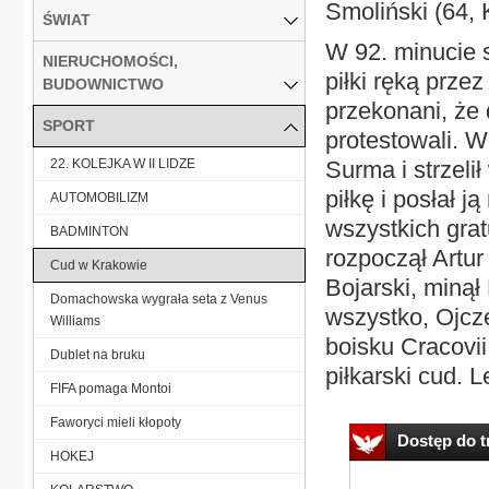
Smoliński (64, 
ŚWIAT
W 92. minucie s
NIERUCHOMOŚCI,
piłki ręką prze
BUDOWNICTWO
przekonani, że
SPORT
protestowali. W
22. KOLEJKA W II LIDZE
Surma i strzeli
piłkę i posłał j
AUTOMOBILIZM
wszystkich grat
BADMINTON
rozpoczął Artur
Cud w Krakowie
Bojarski, minął
Domachowska wygrała seta z Venus
wszystko, Ojcze
Williams
boisku Cracovii
Dublet na bruku
piłkarski cud. L
FIFA pomaga Montoi
Faworyci mieli kłopoty
Dostęp do tr
HOKEJ