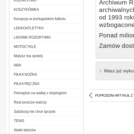
KOLARSTWO
Archiwum Rz
archiwalnyc
KOSZYKÓWKA
od 1993 roku
Korupcja w portugalskim futbolu
wzbogacone
LEKKOATLETYKA
Ponad milio
LIGOWE ROZGRYWKI
Zamów dostę
MOTOCYKLE
Małysz ma spokój
NBA
Masz już wyku
PIŁKA NOŻNA
PIŁKA RĘCZNA
Pieniądze na walkę z dopingiem
POPRZEDNI ARTYKUŁ Z
Real jeszcze walczy
Salzburg nie chce igrzysk
TENIS
Walki kibiców