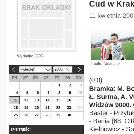
Cud w Kra
11 kwietnia 200
Wydanie:
3505
źródło: Nieznane
kwiecień
2005
«
»
PN
WT
ŚR
CZ
PT
SB
ND
(0:0)
1
2
3
Bramka: M. Boj
4
5
6
7
8
9
10
Ł. Surma, A. V
11
12
13
14
15
16
17
Widzów 9000.
18
19
20
21
22
23
24
Baster - Przytu
25
26
27
28
29
30
- Bania (68, Ci
Kiełbowicz - So
SPIS TREŚCI