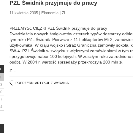
PZL Świdnik przyjmuje do pracy
11 kwietnia 2005 | Ekonomia | ZL
PRZEMYSŁ CIĘŻKI PZL Świdnik przyjmuje do pracy
Dwadzieścia nowych śmigłowców czterech typów dostarczy odbio
tym roku PZL Świdnik. Pierwsze z 11 helikopterów Mi-2, zamówion
użytkownika. W kraju wojsko i Straż Graniczna zamówiły sokoła, k
SW-4. PZL Świdnik w związku z większymi zamówieniami w tym ro
i przygotowuje nabór 100 kolejnych. W zeszłym roku zatrudniono 
osób). W 2004 r. wartość sprzedaży przekroczyła 209 mln zł.
Z.L.
D
POPRZEDNI ARTYKUŁ Z WYDANIA
3
10
17
24