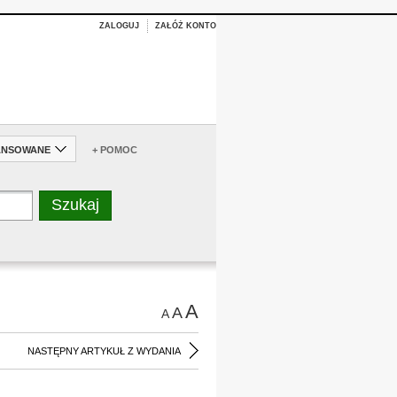
ZALOGUJ
ZAŁÓŻ KONTO
ANSOWANE
+ POMOC
A
A
A
NASTĘPNY ARTYKUŁ Z WYDANIA