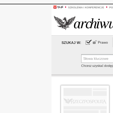
SZKOLENIA I KONFERENCJE
PO
Prawo
SZUKAJ W:
Chcesz uzyskać dostę