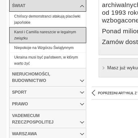
archiwalnyc
ŚWIAT
od 1993 roku
Chińscy demonstranci atakują placówki
wzbogacone
japońskie
Ponad milio
Karol i Camilla nareszcie w legalnym
związku
Zamów dostę
Niepokoje na Wzgórzu Świątynnym
Ukraina musi być państwem, w którym
warto żyć
Masz już wyku
NIERUCHOMOŚCI,
BUDOWNICTWO
SPORT
POPRZEDNI ARTYKUŁ Z
PRAWO
VADEMECUM
RZECZPOSPOLITEJ
WARSZAWA