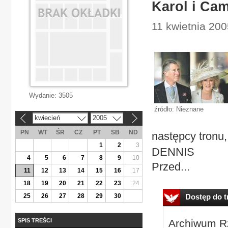
Karol i Cam
11 kwietnia 200
Wydanie:
3505
źródło: Nieznane
kwiecień
2005
«
»
PN
WT
ŚR
CZ
PT
SB
ND
następcy tronu
1
2
3
DENNIS
4
5
6
7
8
9
10
Przed...
11
12
13
14
15
16
17
18
19
20
21
22
23
24
25
26
27
28
29
30
Dostęp do tr
SPIS TREŚCI
Archiwum Rz