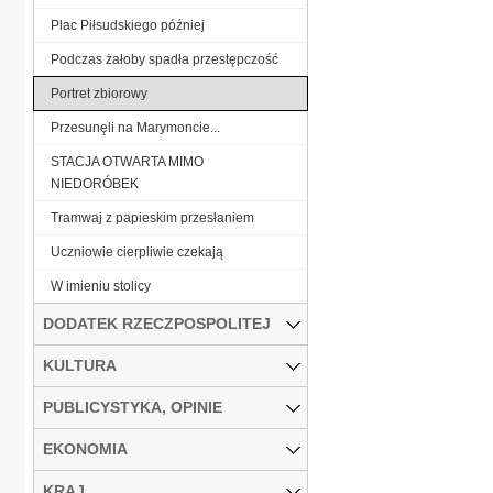
Plac Piłsudskiego później
Podczas żałoby spadła przestępczość
Portret zbiorowy
Przesunęli na Marymoncie...
STACJA OTWARTA MIMO
NIEDORÓBEK
Tramwaj z papieskim przesłaniem
Uczniowie cierpliwie czekają
W imieniu stolicy
DODATEK RZECZPOSPOLITEJ
KULTURA
PUBLICYSTYKA, OPINIE
EKONOMIA
KRAJ