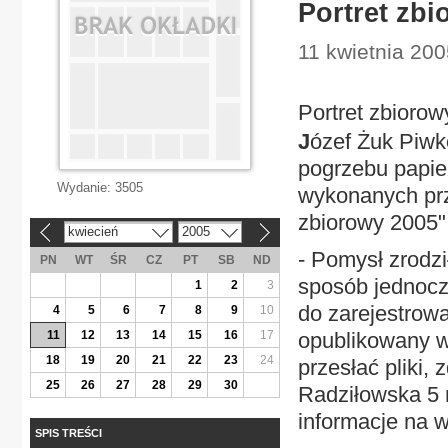
Portret zbi
11 kwietnia 20
Portret zbiorow
J
ózef Żuk Piwk
pogrzebu papie
Wydanie:
3505
wykonanych prz
zbiorowy 2005"
kwiecień
2005
«
»
- Pomysł zrodzi
PN
WT
ŚR
CZ
PT
SB
ND
sposób jednocz
1
2
3
do zarejestrowa
4
5
6
7
8
9
10
11
12
13
14
15
16
17
opublikowany w 
18
19
20
21
22
23
24
przesłać pliki, 
25
26
27
28
29
30
Radziłowska 5 
informacje na w
SPIS TREŚCI