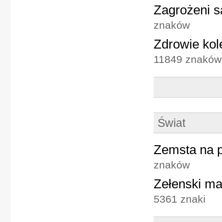
Zagrożeni są
znaków
Zdrowie kol
11849 znaków
Świat
Zemsta na p
znaków
Zełenski ma
5361 znaki