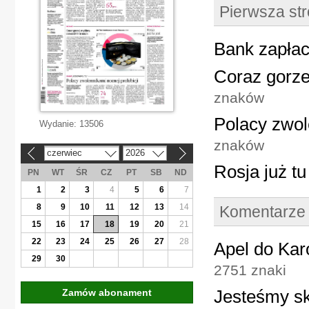
Pierwsza st
Bank zapłac
Coraz gorze
znaków
Polacy zwol
Wydanie:
13506
znaków
czerwiec
2026
«
»
Rosja już tu
PN
WT
ŚR
CZ
PT
SB
ND
1
2
3
4
5
6
7
8
9
10
11
12
13
14
Komentarze
15
16
17
18
19
20
21
22
23
24
25
26
27
28
Apel do Kar
29
30
2751 znaki
Jesteśmy s
Zamów abonament