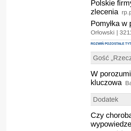
Polskie fir
zlecenia
rp.
Pomyłka w p
Orłowski | 32
ROZWIŃ POZOSTAŁE TY
Gość „Rzecz
W porozumi
kluczowa
Ba
Dodatek
Czy choroba
wypowiedze