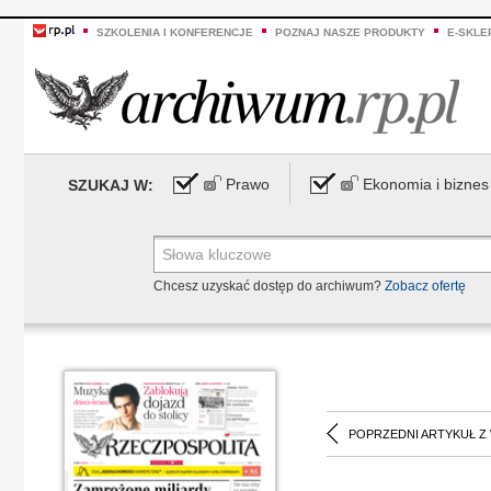
SZKOLENIA I KONFERENCJE
POZNAJ NASZE PRODUKTY
E-SKLE
Prawo
Ekonomia i biznes
SZUKAJ W:
Chcesz uzyskać dostęp do archiwum?
Zobacz ofertę
POPRZEDNI ARTYKUŁ Z