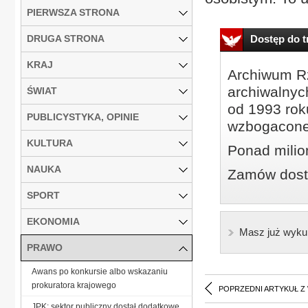
PIERWSZA STRONA
DRUGA STRONA
Dostęp do tr
KRAJ
Archiwum Rz
archiwalnyc
ŚWIAT
od 1993 roku
PUBLICYSTYKA, OPINIE
wzbogacone
KULTURA
Ponad milio
NAUKA
Zamów dostę
SPORT
EKONOMIA
Masz już wyku
PRAWO
Awans po konkursie albo wskazaniu
prokuratora krajowego
POPRZEDNI ARTYKUŁ Z
JPK: sektor publiczny dostał dodatkowe