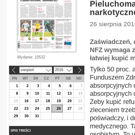
Pieluchomaj
narkotyczn
26 sierpnia 201
Zaświadczeń, 
NFZ wymaga za
łatwiej kupić 
Wydanie:
10532
Tylko 50 proc
sierpień
2016
«
»
Funduszem Zdr
PN
WT
ŚR
CZ
PT
SB
ND
absorpcyjnych d
1
2
3
4
5
6
7
absorpcyjnych 
8
9
10
11
12
13
14
Żeby kupić ref
15
16
17
18
19
20
21
zleceniem trze
22
23
24
25
26
27
28
29
30
31
poświadczy, i d
medycznego. Ta
SPIS TREŚCI
osobistym. To u