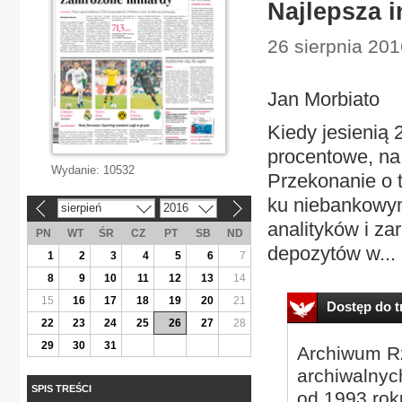
Najlepsza i
26 sierpnia 20
Jan Morbiato
Kiedy jesienią 
procentowe, na
Wydanie:
10532
Przekonanie o 
ku niebankowy
sierpień
2016
«
»
analityków i za
PN
WT
ŚR
CZ
PT
SB
ND
depozytów w...
1
2
3
4
5
6
7
8
9
10
11
12
13
14
15
16
17
18
19
20
21
Dostęp do tr
22
23
24
25
26
27
28
29
30
31
Archiwum Rz
archiwalnyc
SPIS TREŚCI
od 1993 roku