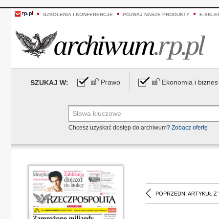
SZKOLENIA I KONFERENCJE
POZNAJ NASZE PRODUKTY
E-SKLE
Prawo
Ekonomia i biznes
SZUKAJ W:
Chcesz uzyskać dostęp do archiwum?
Zobacz ofertę
POPRZEDNI ARTYKUŁ Z