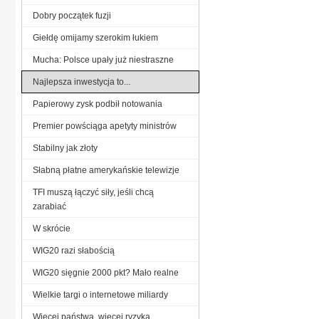
Dobry początek fuzji
Giełdę omijamy szerokim łukiem
Mucha: Polsce upały już niestraszne
Najlepsza inwestycja to...
Papierowy zysk podbił notowania
Premier powściąga apetyty ministrów
Stabilny jak złoty
Słabną płatne amerykańskie telewizje
TFI muszą łączyć siły, jeśli chcą
zarabiać
W skrócie
WIG20 razi słabością
WIG20 sięgnie 2000 pkt? Mało realne
Wielkie targi o internetowe miliardy
Więcej państwa, więcej ryzyka