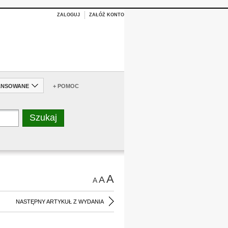
ZALOGUJ
ZAŁÓŻ KONTO
ANSOWANE
+ POMOC
A
A
A
NASTĘPNY ARTYKUŁ Z WYDANIA