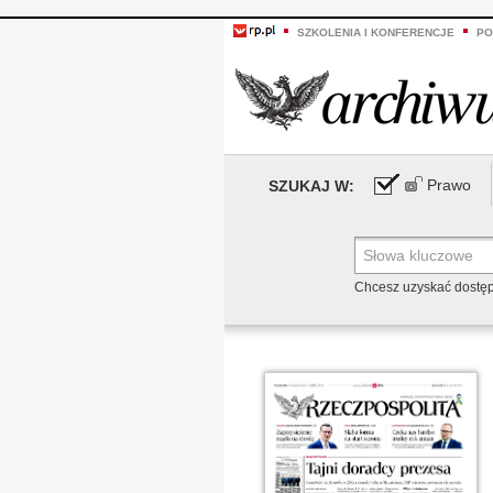
SZKOLENIA I KONFERENCJE
PO
Prawo
SZUKAJ W:
Chcesz uzyskać dostę