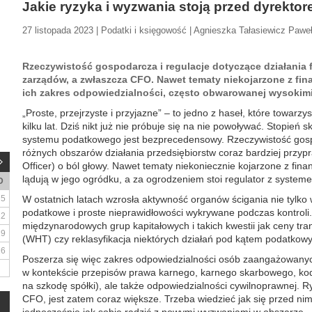
Jakie ryzyka i wyzwania stoją przed dyrekt
27 listopada 2023 | Podatki i księgowość | Agnieszka Tałasiewicz Pawe
Rzeczywistość gospodarcza i regulacje dotyczące działania 
zarządów, a zwłaszcza CFO. Nawet tematy niekojarzone z fin
ich zakres odpowiedzialności, często obwarowanej wysokimi
„Proste, przejrzyste i przyjazne” – to jedno z haseł, które towarz
kilku lat. Dziś nikt już nie próbuje się na nie powoływać. Stopień
systemu podatkowego jest bezprecedensowy. Rzeczywistość gosp
różnych obszarów działania przedsiębiorstw coraz bardziej przyp
Officer) o ból głowy. Nawet tematy niekoniecznie kojarzone z fin
lądują w jego ogródku, a za ogrodzeniem stoi regulator z systeme
D
5
W ostatnich latach wzrosła aktywność organów ścigania nie tylko 
podatkowe i proste nieprawidłowości wykrywane podczas kontroli
12
międzynarodowych grup kapitałowych i takich kwestii jak ceny tra
19
(WHT) czy reklasyfikacja niektórych działań pod kątem podatko
26
Poszerza się więc zakres odpowiedzialności osób zaangażowanyc
w kontekście przepisów prawa karnego, karnego skarbowego, kod
na szkodę spółki), ale także odpowiedzialności cywilnoprawnej. R
CFO, jest zatem coraz większe. Trzeba wiedzieć jak się przed nim