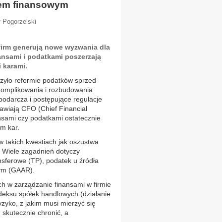
orem finansowym
ł Pogorzelski
firm generują nowe wyzwania dla
ansami i podatkami poszerzają
 karami.
yszyło reformie podatków sprzed
 skomplikowania i rozbudowania
odarcza i postępujące regulacje
rawiają CFO (Chief Financial
ansami czy podatkami ostatecznie
m kar.
w takich kwestiach jak oszustwa
. Wiele zagadnień dotyczy
nsferowe (TP), podatek u źródła
wym (GAAR).
h w zarządzanie finansami w firmie
eksu spółek handlowych (działanie
yzyko, z jakim musi mierzyć się
 skutecznie chronić, a