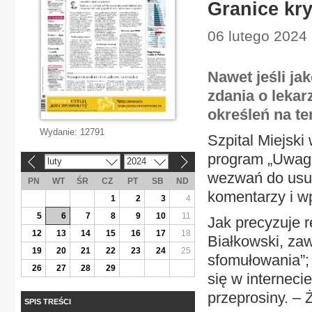
Granice kry
06 lutego 2024
Nawet jeśli ja
zdania o lekar
określeń na te
Wydanie:
12791
Szpital Miejski
program „Uwaga
luty
2024
«
»
wezwań do usun
PN
WT
ŚR
CZ
PT
SB
ND
komentarzy i w
1
2
3
4
5
6
7
8
9
10
11
Jak precyzuje 
12
13
14
15
16
17
18
Białkowski, zaw
19
20
21
22
23
24
25
sfomułowania”; 
26
27
28
29
się w internecie
przeprosiny. – 
SPIS TREŚCI