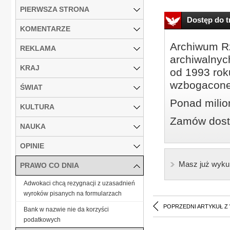
PIERWSZA STRONA
Dostęp do tr
KOMENTARZE
Archiwum Rz
REKLAMA
archiwalnyc
KRAJ
od 1993 roku
wzbogacone
ŚWIAT
Ponad milio
KULTURA
Zamów dostę
NAUKA
OPINIE
Masz już wyku
PRAWO CO DNIA
Adwokaci chcą rezygnacji z uzasadnień
wyroków pisanych na formularzach
POPRZEDNI ARTYKUŁ Z
Bank w nazwie nie da korzyści
podatkowych