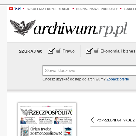
SZKOLENIA I KONFERENCJE
POZNAJ NASZE PRODUKTY
E-SKLE
Prawo
Ekonomia i biznes
SZUKAJ W:
Chcesz uzyskać dostęp do archiwum?
Zobacz ofertę
POPRZEDNI ARTYKUŁ Z